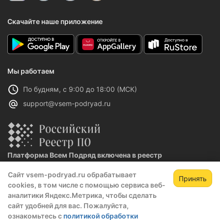
Скачайте наше приложение
Мы работаем
По будням, с 9:00 до 18:00 (МСК)
support@vsem-podryad.ru
Платформа Всем Подряд включена в реестр
отечественного ПО
Сайт vsem-podryad.ru обрабатывает
Реестровая запись №32021 от 06.02.2026
Принять
cookies, в том числе с помощью сервиса веб-
аналитики Яндекс.Метрика, чтобы сделать
сайт удобней для вас. Пожалуйста,
Политика конфиденциальности
ознакомьтесь с
политикой обработки