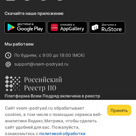
Скачайте наше приложение
Мы работаем
По будням, с 9:00 до 18:00 (МСК)
support@vsem-podryad.ru
Платформа Всем Подряд включена в реестр
отечественного ПО
Сайт vsem-podryad.ru обрабатывает
Реестровая запись №32021 от 06.02.2026
Принять
cookies, в том числе с помощью сервиса веб-
аналитики Яндекс.Метрика, чтобы сделать
сайт удобней для вас. Пожалуйста,
Политика конфиденциальности
ознакомьтесь с
политикой обработки