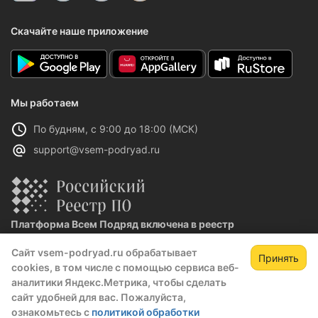
Скачайте наше приложение
Мы работаем
По будням, с 9:00 до 18:00 (МСК)
support@vsem-podryad.ru
Платформа Всем Подряд включена в реестр
отечественного ПО
Сайт vsem-podryad.ru обрабатывает
Реестровая запись №32021 от 06.02.2026
Принять
cookies, в том числе с помощью сервиса веб-
аналитики Яндекс.Метрика, чтобы сделать
сайт удобней для вас. Пожалуйста,
Политика конфиденциальности
ознакомьтесь с
политикой обработки