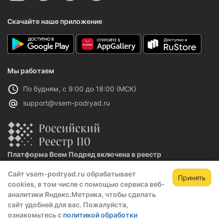
Скачайте наше приложение
Мы работаем
По будням, с 9:00 до 18:00 (МСК)
support@vsem-podryad.ru
Платформа Всем Подряд включена в реестр
отечественного ПО
Сайт vsem-podryad.ru обрабатывает
Реестровая запись №32021 от 06.02.2026
Принять
cookies, в том числе с помощью сервиса веб-
аналитики Яндекс.Метрика, чтобы сделать
сайт удобней для вас. Пожалуйста,
Политика конфиденциальности
ознакомьтесь с
политикой обработки