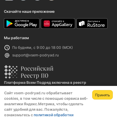
Скачайте наше приложение
Мы работаем
По будням, с 9:00 до 18:00 (МСК)
support@vsem-podryad.ru
Платформа Всем Подряд включена в реестр
отечественного ПО
Сайт vsem-podryad.ru обрабатывает
Реестровая запись №32021 от 06.02.2026
Принять
cookies, в том числе с помощью сервиса веб-
аналитики Яндекс.Метрика, чтобы сделать
сайт удобней для вас. Пожалуйста,
Политика конфиденциальности
ознакомьтесь с
политикой обработки