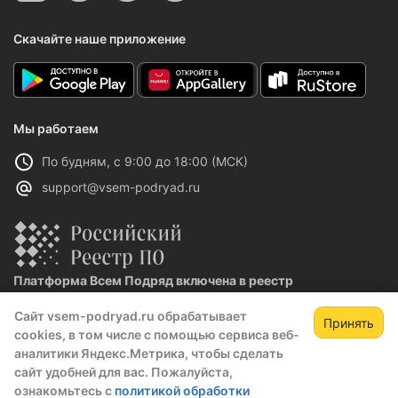
Скачайте наше приложение
Мы работаем
По будням, с 9:00 до 18:00 (МСК)
support@vsem-podryad.ru
Платформа Всем Подряд включена в реестр
отечественного ПО
Сайт vsem-podryad.ru обрабатывает
Реестровая запись №32021 от 06.02.2026
Принять
cookies, в том числе с помощью сервиса веб-
аналитики Яндекс.Метрика, чтобы сделать
сайт удобней для вас. Пожалуйста,
Политика конфиденциальности
ознакомьтесь с
политикой обработки