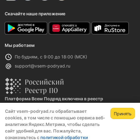
Скачайте наше приложение
Мы работаем
По будням, с 9:00 до 18:00 (МСК)
support@vsem-podryad.ru
Платформа Всем Подряд включена в реестр
отечественного ПО
Сайт vsem-podryad.ru обрабатывает
Реестровая запись №32021 от 06.02.2026
Принять
cookies, в том числе с помощью сервиса веб-
аналитики Яндекс.Метрика, чтобы сделать
сайт удобней для вас. Пожалуйста,
Политика конфиденциальности
ознакомьтесь с
политикой обработки