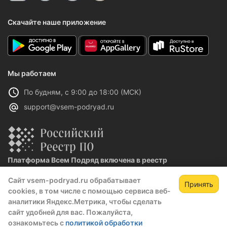
Скачайте наше приложение
Мы работаем
По будням, с 9:00 до 18:00 (МСК)
support@vsem-podryad.ru
Платформа Всем Подряд включена в реестр
отечественного ПО
Сайт vsem-podryad.ru обрабатывает
Реестровая запись №32021 от 06.02.2026
Принять
cookies, в том числе с помощью сервиса веб-
аналитики Яндекс.Метрика, чтобы сделать
сайт удобней для вас. Пожалуйста,
Политика конфиденциальности
ознакомьтесь с
политикой обработки