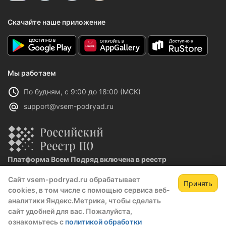
Скачайте наше приложение
Мы работаем
По будням, с 9:00 до 18:00 (МСК)
support@vsem-podryad.ru
Платформа Всем Подряд включена в реестр
отечественного ПО
Сайт vsem-podryad.ru обрабатывает
Реестровая запись №32021 от 06.02.2026
Принять
cookies, в том числе с помощью сервиса веб-
аналитики Яндекс.Метрика, чтобы сделать
сайт удобней для вас. Пожалуйста,
Политика конфиденциальности
ознакомьтесь с
политикой обработки