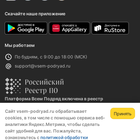
Скачайте наше приложение
Мы работаем
По будням, с 9:00 до 18:00 (МСК)
support@vsem-podryad.ru
Платформа Всем Подряд включена в реестр
отечественного ПО
Сайт vsem-podryad.ru обрабатывает
Реестровая запись №32021 от 06.02.2026
Принять
cookies, в том числе с помощью сервиса веб-
аналитики Яндекс.Метрика, чтобы сделать
сайт удобней для вас. Пожалуйста,
Политика конфиденциальности
ознакомьтесь с
политикой обработки