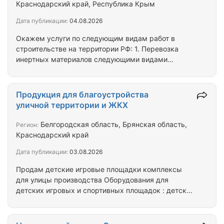
сроков Наши преимущества: • Опыт работы более
Краснодарский край, Республика Крым
10 лет •…
Дата публикации:
04.08.2026
Окажем услуги по следующим видам работ в
строительстве на территории РФ: 1. Перевозка
инертных материалов следующими видами
самосвалов европейского, китайского и
отечественного производства: 3-х осные 16-25м3;
4-х осные 20-35м3; 6х6 односкатные 16-20м3;
Продукция для благоустройства
Седельные тягачи с самосвальными
уличной территории и ЖКХ
полуприцепами 30-34м3; Шарнирно-сочлененные
самосвалы г/п 28-60 тн. 2. Поставка следующих
Белгородская область, Брянская область,
Регион:
нерудных материалов ж/д, водным и
Краснодарский край
автомобильным транспортом: Щебень гранитный
Дата публикации:
03.08.2026
(разных фракции); Щебень известняковый…
Продам детские игровые площадки комплексы
для улицы производства Оборудования для
детских игровых и спортивных площадок : детские
игровые и спортивные комплексы, песочницы,
качели, горки, беседки, навесы для детских садов,
павильоны, Теневые навесы, столики, пляжные