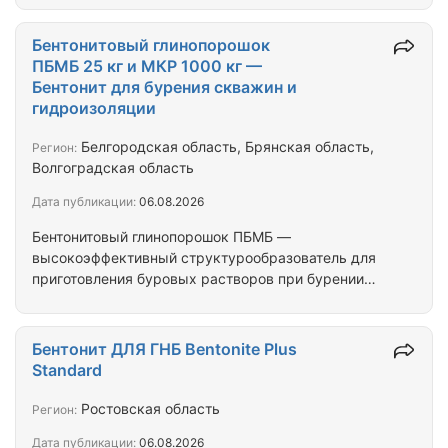
высококачественной глины с российских
месторождений. Рекомендуется для
Бентонитовый глинопорошок
использования в качестве структурообразователя
ПБМБ 25 кг и МКР 1000 кг —
буровых растворов при бурении скважин всех
Бентонит для бурения скважин и
типов, а также как связующее при изготовлении
гидроизоляции
адсорбентов. Бентонит ПБМГ создан на основе
глин, прошедших специальную подготовку и
Белгородская область, Брянская область,
Регион:
модификацию, что обеспечивает его высокую…
Волгоградская область
Дата публикации:
06.08.2026
Бентонитовый глинопорошок ПБМБ —
высокоэффективный структурообразователь для
приготовления буровых растворов при бурении
скважин. Производится из высококоллоидальной
глины с добавлением кальцинированной соды для
усиления активных свойств. Фасовка: мешки 25 кг
Бентонит ДЛЯ ГНБ Bentonite Plus
/ МКР 1000 кг. Происхождение: Россия. Склады
Standard
отгрузки: Ростов-на-Дону, Москва. Основные
функции при бурении скважин: -
Ростовская область
Регион:
Структурообразование буровых растворов -
Дата публикации:
06.08.2026
Очистка забоя от выбуренной породы - Смазка и