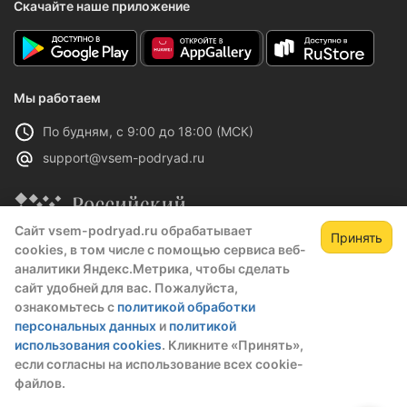
Скачайте наше приложение
Мы работаем
По будням, с 9:00 до 18:00 (МСК)
support@vsem-podryad.ru
Сайт vsem-podryad.ru обрабатывает
Принять
cookies, в том числе с помощью сервиса веб-
Платформа Всем Подряд включена в реестр
аналитики Яндекс.Метрика, чтобы сделать
отечественного ПО
сайт удобней для вас. Пожалуйста,
Реестровая запись №32021 от 06.02.2026
ознакомьтесь с
политикой обработки
персональных данных
и
политикой
использования cookies
. Кликните «Принять»,
Политика конфиденциальности
если согласны на использование всех cookie-
Оферта
файлов.
О компании