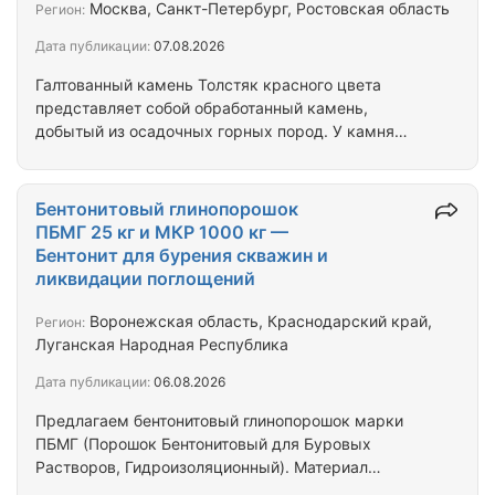
и размеров. Пиленая плитка из камня и
Москва, Санкт-Петербург, Ростовская область
Регион:
дополнительно галтованная серо-зелёного цвета
Дата публикации:
07.08.2026
отличается уникальной текстурой и оттенками.
Она…
Галтованный камень Толстяк красного цвета
представляет собой обработанный камень,
добытый из осадочных горных пород. У камня
Толстяк после галтовки очень приятный внешний
вид, красивый красный цвет с различными
оттенками, высокая устойчивость к морозу и огню,
Бентонитовый глинопорошок
а также высокая плотность. Это долговечный и
ПБМГ 25 кг и МКР 1000 кг —
красивый камень. После обжига и галтовки углы
Бентонит для бурения скважин и
камня Толстяк сглаживаются, а поверхность
ликвидации поглощений
приобретает тонкий глянец. Камень Толстяк
используется для мощения дорог, садовых и
Воронежская область, Краснодарский край,
Регион:
подъездных дорожек.…
Луганская Народная Республика
Дата публикации:
06.08.2026
Предлагаем бентонитовый глинопорошок марки
ПБМГ (Порошок Бентонитовый для Буровых
Растворов, Гидроизоляционный). Материал
произведен из модифицированной