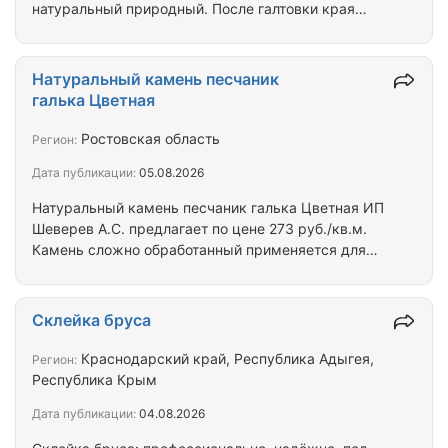
натуральный природный. После галтовки края
камня гладкие и прочные, цвет песчаника
удивительный – розовый с разводом. Ощущение
цвета и формы необыкновенны. Можно оформить
Натуральный камень песчаник
что угодно и это будет феерично. Цена
галька Цветная
справедливая, качество галтовки камня
высокое.Мы поможем Вам в доставке природного
Ростовская область
Регион:
камня в любую точку страны.
Дата публикации:
05.08.2026
Натуральный камень песчаник галька Цветная ИП
Шеверев А.С. предлагает по цене 273 руб./кв.м.
Камень сложно обработанный применяется для
декоративного оформления строений,
архитектурных сооружений, столбов, заборов,
приусадебного участка, дорожек, помещений. В
Склейка бруса
общем, сфера применения зависит от Вашей
фантазии. Справедливое соотношение цена-
Краснодарский край, Республика Адыгея,
Регион:
качество. Мы поможем Вам в доставке
Республика Крым
природного камня в любую точку страны.
Дата публикации:
04.08.2026