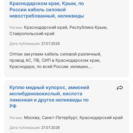
цеолит синтетический. ортофосфорная кислота.
Краснодарском крае, Крым, по
аммоний молибденовокислый. И много другой
России кабель силовой
химии по необходимости. Рассмотрим все Ваши
невостребованный, неликвиды
предложения.
Краснодарский край, Республика Крым,
Регион:
Ставропольский край
Дата публикации:
27.07.2026
Оптом закупаем кабель силовой различный,
провод АС, ПВ, СИП в Краснодарском крае,
Краснодаре, по всей России. излишки,
невостребованный, неликвиды. обязательная
информация: перечень, года производства,
метражи, гост или ту, фото материала, фото
Куплю медный купорос, аммоний
маркировок/этикеток, город отгрузки. Так же
молибденовокислый, кислота
закупаем различный изоляционный,
лимонная и другое неликвиды по
электроизоляционный материал. Для связи: почта,
РФ
телеграм, ватсап, вайбер.
Москва, Санкт-Петербург, Краснодарский край
Регион:
Дата публикации:
27.07.2026