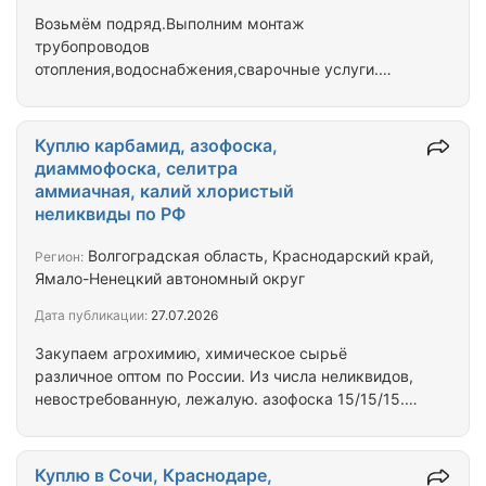
Возьмём подряд.Выполним монтаж
трубопроводов
отопления,водоснабжения,сварочные услуги.
НОВОРОССИЙСК.
Куплю карбамид, азофоска,
диаммофоска, селитра
аммиачная, калий хлористый
неликвиды по РФ
Волгоградская область, Краснодарский край,
Регион:
Ямало-Ненецкий автономный округ
Дата публикации:
27.07.2026
Закупаем агрохимию, химическое сырьё
различное оптом по России. Из числа неликвидов,
невостребованную, лежалую. азофоска 15/15/15.
азофоска 16/16/16. диаммофоска. карбамид. калий
хлористый белый, мелкий. селитра аммиачная.
кислота лимонная. медный купорос. белила бц-ом.
Куплю в Сочи, Краснодаре,