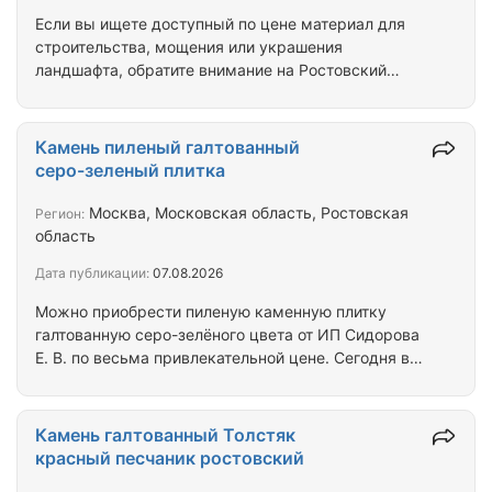
Если вы ищете доступный по цене материал для
строительства, мощения или украшения
ландшафта, обратите внимание на Ростовский
камень Плаха. Плаха серо-зелёная — это
природный песчаник, который добывается в
Ростовской области. Он обладает высокой
Камень пиленый галтованный
степенью огнестойкости и морозостойкости.
серо-зеленый плитка
Плотность камня выше средней, а цветовая гамма
серо-зелёного цвета с переливами делает его
Москва, Московская область, Ростовская
Регион:
интересным для использования в дизайне. Кроме
область
того, камень имеет низкую водопроницаемость и
Дата публикации:
07.08.2026
пористость. Этот дикий…
Можно приобрести пиленую каменную плитку
галтованную серо-зелёного цвета от ИП Сидорова
Е. В. по весьма привлекательной цене. Сегодня в
карьерах Ростовской области добывают песчаник,
который после обработки становится серо-
зелёным и приобретает гладкую поверхность. Этот
Камень галтованный Толстяк
камень легко поддаётся обработке и может быть
красный песчаник ростовский
использован для создания плитки различных форм