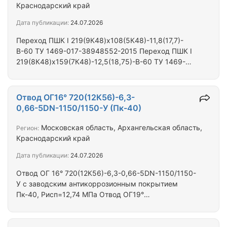
Краснодарский край
Дата публикации:
24.07.2026
Переход ПШК I 219(9К48)х108(5К48)-11,8(17,7)-
В-60 ТУ 1469-017-38948552-2015 Переход ПШК I
219(8К48)х159(7К48)-12,5(18,75)-В-60 ТУ 1469-
018-01395041-2015 Переход ПШК I
168(7К48)х159(7К48)-12,5(18,75)-В-60 ТУ 1469-
017-38948552-2015 Переход ПШК I
Отвод ОГ16° 720(12К56)-6,3-
168(7К48)х108(4К48)-12,5(18,75)-В-60 ТУ 1469-
0,66-5DN-1150/1150-У (Пк-40)
017-38948552-2015 Переход ПШК I
159(6К52)х89(5К52)-12,5(18,75)-В-60 ТУ 1469-017-
Московская область, Архангельская область,
Регион:
38948552-2015 Переход ПШК I
Краснодарский край
108(4К52)х89(5К52)-12,5(18,75)-В-60 ТУ 1469-017-
Дата публикации:
24.07.2026
38948552-2015 Вся продукция сопровождается…
Отвод ОГ 16° 720(12К56)-6,3-0,66-5DN-1150/1150-
У с заводским антикоррозионным покрытием
Пк-40, Рисп=12,74 МПа Отвод ОГ19°
720(12К56)-6,3-0,66-5DN-1250/1250-У с
заводским антикоррозионным покрытием Пк-40,
Рисп=12,74 МПа Отвод ОГ16° 720(12К56)-6,3-0,66-