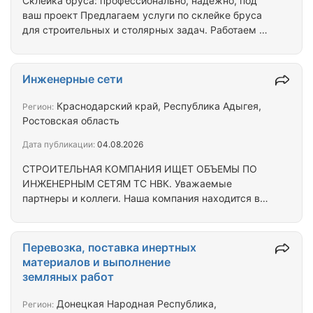
Склейка бруса: профессионально, надёжно, под
ваш проект Предлагаем услуги по склейке бруса
для строительных и столярных задач. Работаем с
хвойными породами (сосна, ель), лиственницей,
дубом и другими видами древесины — подберём
вариант под ваши требования. Что делаем:
Инженерные сети
склейка по длине (сращивание) — для получения
длинных элементов; склейка по сечению
Краснодарский край, Республика Адыгея,
Регион:
(наращивание толщины/ширины) — для балок,
Ростовская область
стоек, подоконников; подготовка ламелей, подбор
Дата публикации:
04.08.2026
по цвету и текстуре; шлифовка после склейки,…
СТРОИТЕЛЬНАЯ КОМПАНИЯ ИЩЕТ ОБЪЕМЫ ПО
ИНЖЕНЕРНЫМ СЕТЯМ ТС НВК. Уважаемые
партнеры и коллеги. Наша компания находится в
поиске новых объектов для выполнения работ по
прокладке инженерных сетей :Теплоснабжение
(ТС) и наружного водоснабжения и канализации
Перевозка, поставка инертных
(НВК). Что мы предлагаем: • Профессиональный
материалов и выполнение
монтаж инженерных коммуникаций • Высокое
земляных работ
качество выполнения работ • Соблюдение всех
технических требований • Четкое соблюдение
Донецкая Народная Республика,
Регион: