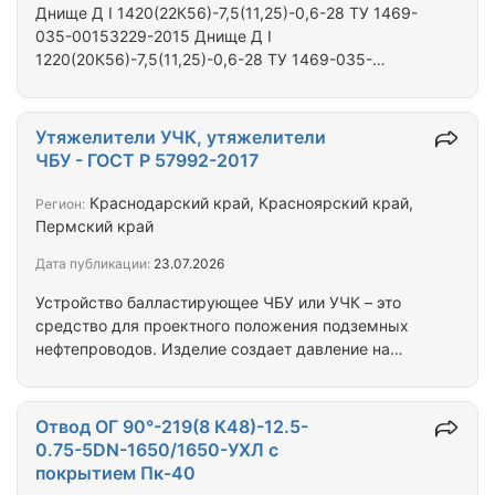
Днище Д I 1420(22К56)-7,5(11,25)-0,6-28 ТУ 1469-
035-00153229-2015 Днище Д I
1220(20К56)-7,5(11,25)-0,6-28 ТУ 1469-035-
00153229-2015 Днище Д I
1020(18К56)-7,5(11,25)-0,6-28 ТУ 1469-035-
00153229-2015 Днище Д I
Утяжелители УЧК, утяжелители
820(17К56)-7,5(11,25)-0,6-28 ТУ 1469-035-
ЧБУ - ГОСТ Р 57992-2017
00153229-2015 Днище Д I
720(16К56)-7,5(11,25)-0,6-28 ТУ 1469-035-
Краснодарский край, Красноярский край,
Регион:
00153229-2015 Днище Д I
Пермский край
630(15К56)-7,5(11,25)-0,6-28 ТУ 1469-035-
Дата публикации:
23.07.2026
00153229-2015 Днище Д I
530(14К56)-7,5(11,25)-0,6-28 ТУ 1469-035-
Устройство балластирующее ЧБУ или УЧК – это
00153229-2015 Днище Д I
средство для проектного положения подземных
426(12К56)-7,5(11,25)-0,6-28 ТУ…
нефтепроводов. Изделие создает давление на
трубопровод, обеспечивает положение
трубопровода в траншее, предотвращая всплытие.
Классификация (виды чугуна): Чугун литейный – в
Отвод ОГ 90°-219(8 К48)-12.5-
составе углерод в виде свободного графита,
0.75-5DN-1650/1650-УХЛ с
кремний (3,75 %). Перерабатывается в
покрытием Пк-40
дальнейшем в сталь. Чугун легированный имеет