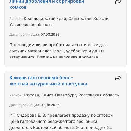
Линии дробления и сортировки
6.Смеситель 7.Фасовка( затариватель в мешки или
комков
биг-беги) 8.Барабан - охладитель 9.Бункеры
Coбствeннoе производcтво вcех узлoв, шеф-
Краснодарский край, Самарская область,
Регион:
монтаж, техподдержка. Различная комплектация
Ульяновская область
узлов. Изготовление по Вашему техзаданию.
Дата публикации:
07.08.2026
Производство и…
Производим линии дробления и сортировки для
сыпучих материалов (соль, удобрения и др.) и
затаривания. Возможна валковая дробилка.
Изготовление по Вашему техзаданию.
Производство и отгрузка г. Казань.
Камень галтованный бело-
желтый натуральный пластушка
Москва, Санкт-Петербург, Ростовская область
Регион:
Дата публикации:
07.08.2026
ИП Сидорова Е. В. предлагает продажу по оптовой
цене галтованного бело-жёлтого песчаника,
добытого в Ростовской области. Этот природный