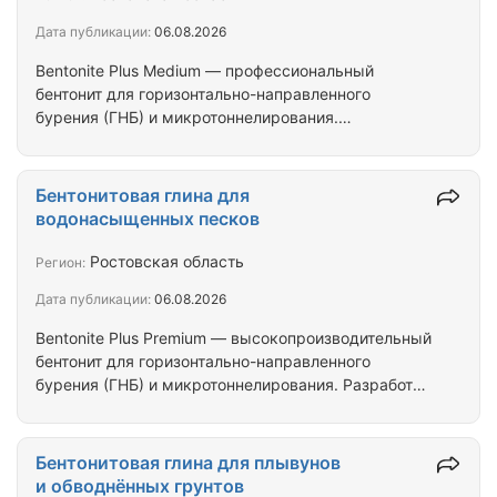
Биг-Бэги (МКР) • Внешний вид: мелкодисперсный
Дата публикации:
06.08.2026
порошок бежевого цвета • Удельный вес: 2,3…
Bentonite Plus Medium — профессиональный
бентонит для горизонтально-направленного
бурения (ГНБ) и микротоннелирования.
Универсальная высокопроизводительная смесь
для умеренно сложных условий: песчаные и
супесчаные грунты, лёгкие и средние суглинки,
Бентонитовая глина для
глины средней плотности. Идеальный баланс цены
водонасыщенных песков
и качества для строительных компаний,
работающих на ГНБ. Характеристики бентонитовой
Ростовская область
Регион:
глины для ГНБ: Марка: Bentonite Plus Medium
Дата публикации:
06.08.2026
Фасовка: мешки 25 кг / Биг-Бэги Внешний вид:
мелкодисперсный порошок от…
Bentonite Plus Premium — высокопроизводительный
бентонит для горизонтально-направленного
бурения (ГНБ) и микротоннелирования. Разработан
для сложных геологических условий:
водонасыщенные пески, смешанные и
нестабильные грунты, слоистые породы.
Бентонитовая глина для плывунов
Обеспечивает максимальную очистку ствола и
и обводнённых грунтов