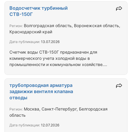
Водосчетчик турбинный
СТВ-150Г
Волгоградская область, Воронежская область,
Регион:
Краснодарский край
Дата публикации:
13.07.2026
Счетчик воды СТВ-150Г предназначен для
коммерческого учета холодной воды в
промышленности и коммунальном хозяйстве.
Антимагнитный. Диаметр условного прохода, мм –
150 Номинальное давление, МПа - 1,6 Температура
воды, град. С – (5 - 90) Номинальный расход,
трубопроводная арматура
куб.м/ч – 150 Постоянный расход, куб.м/ч - 250
задвижки вентиля клапана
Максимальный расход, куб.м/ч - 300 Габаритные
отводы
размеры, мм, не более: - длина – 300 - ширина –
280 - высота - 360 Масса счетчика, кг, не более –
Москва, Санкт-Петербург, Белгородская
Регион:
30 Отверстия – 8хМ20 Межповерочный…
область
Дата публикации:
12.07.2026