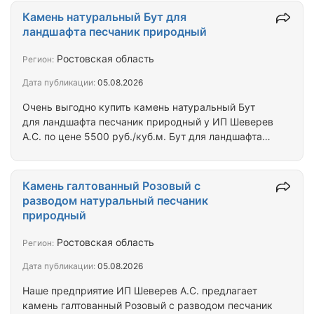
Цветовая гамма серо-зеленая. Оформление
Камень натуральный Бут для
строений и помещений галтованным песчаником
ландшафта песчаник природный
делает Ваш дом уникальным. Качество галтовки
высокое, цена низкая. Мы поможем Вам в
Ростовская область
Регион:
доставке природного камня в любую точку
Дата публикации:
05.08.2026
страны. Подробно на сайте ИП Шеверёв А. С.
Очень выгодно купить камень натуральный Бут
для ландшафта песчаник природный у ИП Шеверев
А.С. по цене 5500 руб./куб.м. Бут для ландшафта
прекрасно переносит внешнее воздействие.
Используется в природном виде со следами
выветривания, рваными краями и трещинами.
Камень галтованный Розовый с
Резко выраженная фактура камня подчеркивает
разводом натуральный песчаник
яркость и нежность растений. Из камня бута для
природный
ландшафта делают дорожки, малые
архитектурные формы, украшения для сада.
Ростовская область
Регион:
Качество камня высокое, цена умеренная. Мы
Дата публикации:
05.08.2026
поможем Вам в доставке…
Наше предприятие ИП Шеверев А.С. предлагает
камень галтованный Розовый с разводом песчаник