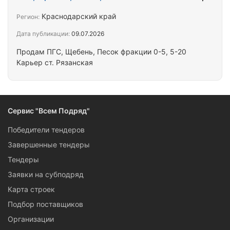
РАССМАТРИВАЕМ. Работаем как ООО без НДС. По
всем вопросам звонить по телефону. Дмитрий
Краснодарский край
Регион:
Дата публикации:
09.07.2026
Продам ПГС, Щебень, Песок фракции 0-5, 5-20
Карьер ст. Рязанская
Сервис "Всем Подряд"
Победители тендеров
Завершенные тендеры
Тендеры
Заявки на субподряд
Карта строек
Подбор поставщиков
Организации