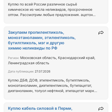
Куплю по всей России различное сырьё
химическое из числа неликвидов, просроченное
оптом. Рассмотрим любые предложения. ацетон
технический, изопропиловый спирт, трилон Б,
белила бц-ом, нитрит натрия, натросол,
этиленгликоль, диэтаноламин, диэтиленгликоль,
Закупаем пропиленгликоль,
этилацетат, глицерин, натр едкий, хромовый
моноэтаноламин, этиленгликоль,
ангидрид, сода кальцинированная, агидол,
бутилгликоль, мэг и другую
карбамид б, кислоту: борная, ортофосфорная,
химию неликвиды по РФ
лимонная, стеариновая, оэдф,
фтористоводородная и другие. железо хлорное,
Московская область, Краснодарский край,
Регион:
бура техническая и много другой химии,…
Ленинградская область
Дата публикации:
27.07.2026
Куплю ДБФ, ДОФ, этиленгликоль, бутилгликоль,
моноэтаноламин, диэтиленгликоль, бутилацетат,
диэтаноламин, толуол нефтяной, этилацетат марка
А, перхлорэтилен, мэг, сода каустическая,
трёхокись сурьмы, техуглерод, силикагель,
ацетон технический, калия гидроокись, сода
Куплю кабель силовой в Перми,
кальцинированная, хромовый ангидрид, медный