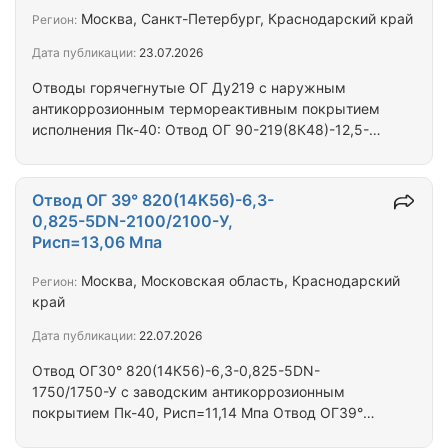
повышенное содержание кремния и марганца. В
Москва, Санкт-Петербург, Краснодарский край
Регион:
составе легирующие элементы – хром, ванадий,
Дата публикации:
23.07.2026
никель, медь. Чугун с…
Отводы горячегнутые ОГ Ду219 с наружным
антикоррозионным термореактивным покрытием
исполнения Пк-40: Отвод ОГ 90-219(8К48)-12,5-
0,75-5DN-1650/1650-УХЛ Отвод ОГ 89-
219(8К48)-12,5-0,75-5DN-1650/1650-УХЛ Отвод
ОГ 88-219(8К48)-12,5-0,75-5DN-1650/1650-УХЛ
Отвод ОГ 39° 820(14К56)-6,3-
Отвод ОГ 87-219(8К48)-12,5-0,75-5DN-1650/1650-
0,825-5DN-2100/2100-У,
УХЛ Отвод ОГ 86-219(8К48)-12,5-0,75-5DN-
Рисп=13,06 Мпа
1650/1650-УХЛ Отвод ОГ 85-219(8К48)-12,5-0,75-
5DN-1650/1650-УХЛ Высококачественная
Москва, Московская область, Краснодарский
Регион:
продукция отечественного производства, имеет
край
полный пакет сопроводительной…
Дата публикации:
22.07.2026
Отвод ОГ30° 820(14К56)-6,3-0,825-5DN-
1750/1750-У с заводским антикоррозионным
покрытием Пк-40, Рисп=11,14 Мпа Отвод ОГ39°
820(14К56)-6,3-0,825-5DN-2100/2100-У с