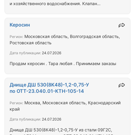
и хозяйственного водоснабжения. Клапан
регулирует давление воды «до себя», вне
зависимости от расхода воды. Клапан работает
автономно и не требует подвода электричества и
Керосин
других внешних сигналов и устройств. Клапан
РКМ-02 отличается простой и надежной
Московская область, Волгоградская область,
Регион:
конструкцией – в нем отсутствуют оси,
Ростовская область
подшипники и уплотнения, которые подвергаются
Дата публикации:
24.07.2026
износу и коррозии. Регулирующую функцию
выполняет единственный…
Продам керосин . Тара любая . Принимаем заказы
Днище ДШ 530(8К48)-1,2-0,75-У
по ОТТ-23.040.01-КТН-105-14
Москва, Московская область, Краснодарский
Регион:
край
Дата публикации:
24.07.2026
Днище ДШ 530(8К48)-1,2-0,75-У из стали 09Г2С,