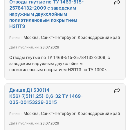
Отводы гнутые по ТУ 1469-515-
5DN-1150/1150-У с заводским антикоррозионным
25784132-2009 с заводским
покрытием Пк-40, Рисп=12,74 МПа Отвод ОГ19°
наружным двухслойным
720(12К56)-6,3-0,66-5DN-1250/1250-У с
полиэтиленовым покрытием
заводским антикоррозионным покрытием Пк-40,
Н2ПТЭ
Рисп=12,74 МПа Производство - Россия,
продукция комплектуется всей…
Москва, Санкт-Петербург, Краснодарский край
Регион:
Дата публикации:
23.07.2026
Отводы гнутые по ТУ 1469-515-25784132-2009, с
заводским наружным двухслойным
полиэтиленовым покрытием Н2ПТЭ по ТУ 1390-
011-64834369-2020. Отвод гнутый ОГ 41-114(12
К48)-25-0,76-5DN-850/850-УХЛ-09Г2С Отвод
гнутый 23-159(8 К48)-2,2-0,76-5DN-800/800-
Днище Д I 530(14
УХЛ-09Г2С Отвод гнутый ОГ 20-114(12 К48)-25-
К56)-7,5(11,25)-0,6-32 ТУ 1469-
0,76-5DN-750/750-УХЛ-09Г2С Отвод гнутый ОГ
035-00153229-2015
17-114(12 К48)-25-0,76-5DN-750/750-УХЛ-09Г2С
Отвод гнутый ОГ 13-114(12 K48)-25-0,76-5DN-
Москва, Санкт-Петербург, Краснодарский край
Регион:
750/750-УХЛ-09Г2С Отвод гнутый ОГ 11-114(12…
Дата публикации:
23.07.2026