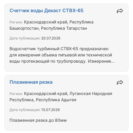
заводским антикоррозионным покрытием Пк-40,
Рисп=13,06 Мпа Отвод ОГ73° 820(14К56)-6,3-
Счетчик воды Декаст СТВХ-65
0,825-5DN-3650/3650-У с заводским
антикоррозионным покрытием Пк-40, Рисп=11,14
Краснодарский край, Республика
Регион:
МПа Отвод ОГ85° 820(14К56)-6,3-0,825-5DN-
Башкортостан, Республика Татарстан
4350/4350-У с заводским антикоррозионным
Дата публикации:
20.07.2026
покрытием Пк-40, Рисп=11,14 Мпа Вся продукция
сертифицирована, имеет все необходимые…
Водосчетчик турбинный СТВХ-65 предназначен
для измерения объема питьевой или технической
воды протекающей по трубопроводу. Измерение
объема на трубопроводах, на объектах с высоким
объемом расхода воды. Оптимален для
использования в узлах коммерческого и
Плазменная резка
технического учета воды. Присоединение
фланцевое Чугунный корпус Диаметр условного
Краснодарский край, Луганская Народная
Регион:
прохода, мм – 65 Номинальное давление, МПа - 1,6
Республика, Республика Адыгея
Температура воды, град. С – (5 - 50) Номинальный
Дата публикации:
15.07.2026
расход, куб.м/ч – 65 Максимальный расход,
куб.м/ч -…
Плазменная резка до 80мм