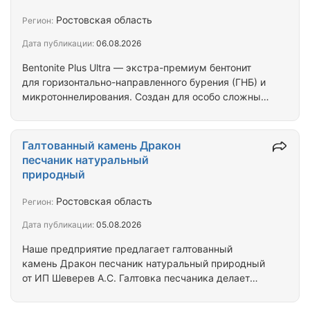
защиту бурового инструмента при ГНБ.
Характеристики бентонита для ГНБ Premium:
Ростовская область
Регион:
Марка: Bentonite Plus Premium Фасовка: мешки 25
Дата публикации:
06.08.2026
кг / Биг-Бэги Внешний вид: мелкодисперсный
порошок от белого до бежевого Удельный…
Bentonite Plus Ultra — экстра-премиум бентонит
для горизонтально-направленного бурения (ГНБ) и
микротоннелирования. Создан для особо сложных
условий: рыхлые и водонасыщенные грунты,
текучие плывуны, слои с высокой фильтрацией,
критически нестабильные участки. Обеспечивает
Галтованный камень Дракон
максимальную стабильность ствола и высокую
песчаник натуральный
скорость бурения даже в самых сложных
природный
условиях ГНБ. Характеристики бентонита для ГНБ
Ultra: Марка: Bentonite Plus Ultra Фасовка: мешки 25
Ростовская область
Регион:
кг / Биг-Бэги Внешний вид: мелкодисперсный…
Дата публикации:
05.08.2026
Наше предприятие предлагает галтованный
камень Дракон песчаник натуральный природный
от ИП Шеверев А.С. Галтовка песчаника делает
острые края камня гладкими и прочными.
Поверхность камня чешуйчато-бугристая.