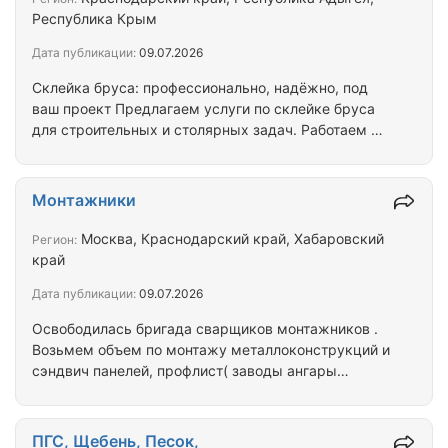
торговли и услуг, Спецодежду и Спецобувь для
Республика Крым
поваров и персонала отелей и ресторанов,
Дата публикации:
09.07.2026
Спецодежду и Спецобувь для сотрудников АЗС,
Спецодежду и Спецобувь для…
Склейка бруса: профессионально, надёжно, под
ваш проект Предлагаем услуги по склейке бруса
для строительных и столярных задач. Работаем с
хвойными породами (сосна, ель), лиственницей,
дубом и другими видами древесины — подберём
вариант под ваши требования. Что делаем:
Монтажники
склейка по длине (сращивание) — для получения
длинных элементов; склейка по сечению
Москва, Краснодарский край, Хабаровский
Регион:
(наращивание толщины/ширины) — для балок,
край
стоек, подоконников; подготовка ламелей, подбор
Дата публикации:
09.07.2026
по цвету и текстуре; шлифовка после склейки,…
Освободилась бригада сварщиков монтажников .
Возьмем объем по монтажу металлоконструкций и
сэндвич панелей, профлист( заводы ангары
оборудование, модульные здания). Работа только
сдельная от выполненного объема. ДНЕВНУЮ
ОПЛАТУ НЕ ПРЕДЛАГАТЬ, ДАЖЕ НЕ
ПГС, Щебень, Песок,