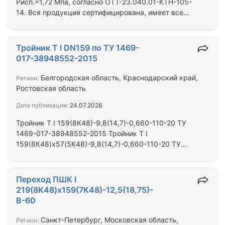
Рисп.=1,72 Мпа, согласно ОТТ-23.040.01-КТН-105-
14. Вся продукция сертифицирована, имеет все
необходимые разрешения и паспорта. Российского
производства. Выполняем доставку до объекта
собственным транспортом. Отдел продаж ООО
Тройник Т I DN159 по ТУ 1469-
"ТЕХЭНЕРГОМЕТ"
017-38948552-2015
Белгородская область, Краснодарский край,
Регион:
Ростовская область
Дата публикации:
24.07.2026
Тройник Т I 159(8К48)-9,8(14,7)-0,660-110-20 ТУ
1469-017-38948552-2015 Тройник Т I
159(8К48)х57(5К48)-9,8(14,7)-0,660-110-20 ТУ
1469-017-38948552-2015 Тройник Т I
159(8К48)х108(6К48)-9,8(14,7)-0,660-110-20 ТУ
1469-017-38948552-2015 Производство - РФ, вся
Переход ПШК I
продукция имеет необходимые паспорта,
219(8К48)х159(7К48)-12,5(18,75)-
сертификаты и гарантию производителя.
В-60
Осуществляем доставку до объекта своим
транспортом. Отдел продаж ООО "ТЭМ"
Санкт-Петербург, Московская область,
Регион: