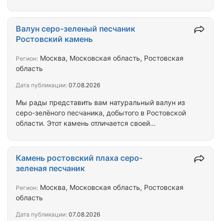
камень имеет толщину от 2 до 5 см. Камень
отличается бело-жёлтым оттенком, что делает его
привлекательным для использования в
Валун серо-зеленый песчаник
строительстве и ландшафтном дизайне.
Ростовский камень
Галтованный бело-жёлтый камень обладает
высокой огнеупорностью и морозостойкостью, а
Москва, Московская область, Ростовская
Регион:
также может быть обработан различными
область
способами, включая галтовку. Благодаря своей
Дата публикации:
07.08.2026
прочности и эстетическим…
Мы рады представить вам натуральный валун из
серо-зелёного песчаника, добытого в Ростовской
области. Этот камень отличается своей
прочностью и уникальным оттенком, что делает
его идеальным выбором для различных
строительных и декоративных работ. Валун
Камень ростовский плаха серо-
прекрасно подходит для оформления садов,
зеленая песчаник
ландшафтного дизайна, создания альпийских
горок, клумб и других элементов ландшафта.
Москва, Московская область, Ростовская
Регион:
Характеристики и особенности: Натуральный
область
серо-зелёный песчаник. Высокая прочность и
Дата публикации:
07.08.2026
долговечность. Устойчивость к…