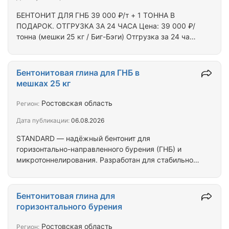
охлаждение бурового инструмента -…
БЕНТОНИТ ДЛЯ ГНБ 39 000 ₽/т + 1 ТОННА В
ПОДАРОК. ОТГРУЗКА ЗА 24 ЧАСА Цена: 39 000 ₽/
тонна (мешки 25 кг / Биг-Бэги) Отгрузка за 24 часа
со складов в Москве и Ростове-на-Дону
Официальный дилер — работаем без посредников
ПОЧЕМУ ВЫГОДНО КУПИТЬ У НАС: АКЦИЯ "20+1"
Бентонитовая глина для ГНБ в
— при заказе от 20 тонн 1 тонна БЕСПЛАТНО. ТЕСТ-
мешках 25 кг
ДРАЙВ — для новых клиентов бесплатный образец
ДЛЯ КАКИХ ГРУНТОВ: -Песок (мелкий/средний) •
Ростовская область
Регион:
Супеси • Глины низкой плотности ЧТО ПОЛУЧИТЕ:
Дата публикации:
06.08.2026
-Быстрое замешивание (экономия времени на…
STANDARD — надёжный бентонит для
горизонтально-направленного бурения (ГНБ) и
микротоннелирования. Разработан для стабильной
работы в стандартных геологических условиях:
мелкий и средний песок, супеси, глины низкой
плотности. Обеспечивает хороший выход раствора
Бентонитовая глина для
и базовую смазку бурового инструмента при ГНБ.
горизонтального бурения
Характеристики бентонита для ГНБ: • Марка:
Bentonite Plus Standard • Фасовка: мешки 25 кг /
Ростовская область
Регион: