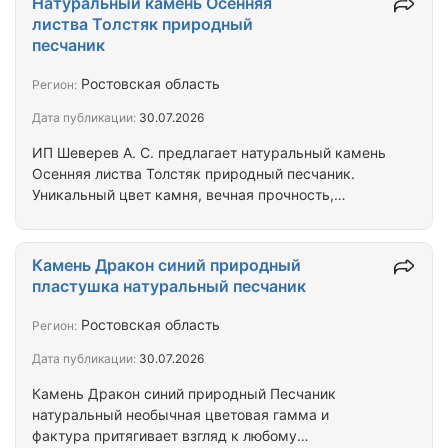
Натуральный камень Осенняя
кабинки, информационные стенды, карусели,
листва Толстяк природный
балансиры, качалки на пружинах, уличные
песчаник
тренажеры, спортивное оборудование, заборы,
ограждения, арки, , скамейки, урны, цветочницы,
Ростовская область
Регион:
вазоны и многое другое. Большой опыт работы,
Дата публикации:
30.07.2026
высшее…
ИП Шеверев А. С. предлагает натуральный камень
Осенняя листва Толстяк природный песчаник.
Уникальный цвет камня, вечная прочность,
обусловленная толщиной 7-12 см. – ваш участок
будет выглядеть грандиозно. Неповторимое
соотношение цена-качество – оцените на нашем
Камень Дракон синий природный
сайте ИП Шеверев А. С. Гарантируем надежность
пластушка натуральный песчаник
поставок, весьма разумные цены, помощь в
доставке природного камня в любую точку
Ростовская область
Регион:
страны.
Дата публикации:
30.07.2026
Камень Дракон синий природный Песчаник
натуральный необычная цветовая гамма и
фактура притягивает взгляд к любому