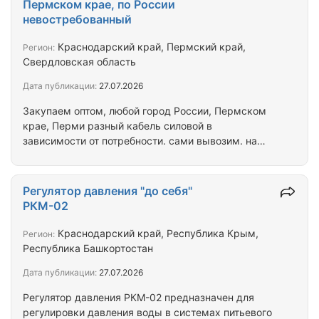
Пермском крае, по России
купорос (медь сернокислая), перкарбонат натрия,
невостребованный
диоксид олова, изопропанол/спирт изопропиловый,
белила бц-ом, аммоний молибденовокислый,
Краснодарский край, Пермский край,
Регион:
неонол, нефтяной парафин. тиосульфат натрия,
Свердловская область
кислота…
Дата публикации:
27.07.2026
Закупаем оптом, любой город России, Пермском
крае, Перми разный кабель силовой в
зависимости от потребности. сами вывозим. на
барабанах. Невостребованный, неликвиды,
остатки с объектов. от вас информация: перечень,
метражи, года производства, исполнение гост или
Регулятор давления "до себя"
ту, фото этикеток. общие фото. город отгрузки. Так
РКМ-02
же электроизоляционный, изоляционный
материал.
Краснодарский край, Республика Крым,
Регион:
Республика Башкортостан
Дата публикации:
27.07.2026
Регулятор давления РКМ-02 предназначен для
регулировки давления воды в системах питьевого