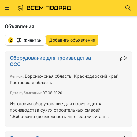
Развернуть
Най
ню
Объявления
2
Добавить объявление
Фильтры
Оборудование для производства
ССС
Воронежская область, Краснодарский край,
Регион:
Ростовская область
Дата публикации:
07.08.2026
Изготовим оборудование для производства
производства сухих строительных смесей :
1.Вибросито (возможность интеграции сита в
барабан) 2.Барабанная сушилка (газ, жидкое,
сухое топливо) 3.Транспортеры шнековые и
ленточные, нория 4.Силосы для сырья 5.Дозаторы