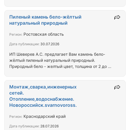
архитектурному элементу облицованному этим
прекрасным материалом. ИП Шеверев А.С.
предлагает по удивительно низкой цене камень
Пиленый камень бело-жёлтый
природный Дракон синий 1,5 – 3,5 см. Мы
натуральный природный
поможем вам в выборе и доставке камня в любую
точку страны.
Ростовская область
Регион:
Дата публикации:
30.07.2026
ИП Шеверев А.С. предлагает Вам камень бело-
жёлтый пиленый натуральный природный.
Природный бело - желтый цвет, толщина от 2 до 4
см., идеальный распил. Одним словом –
Природная плитка. Применяется для
декоративного оформления всего, что покажется
Монтаж,сварка,инженерных
Вам недостаточно эстетичным. Качество высокое,
сетей.
цена разумная. Мы поможем Вам в доставке
Отопление,водоснабжение.
природного камня в любую точку страны.
Новороссийск.svarnovoross.
Подробно на сайте ИП Шеверёв А. С.
Краснодарский край
Регион:
Дата публикации:
28.07.2026