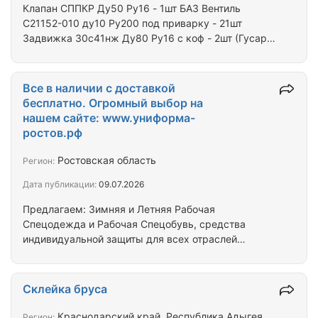
Клапан СППКР Ду50 Ру16 - 1шт БАЗ Вентиль
С21152-010 ду10 Ру200 под приварку - 21шт
Задвижка 30с41нж Ду80 Ру16 с коф - 2шт (Гусаръ)
КШЦФ Ду25 Ру40 ст. 12х18н10Т - 2шт LD Клапан
пожарный угловой судовой чертеж 595-35.087
50х10 - 1шт Вентиль 15с52нж9 Ду15 ру63 - 10шт
Все в наличии с доставкой
Вентиль 15с52нж11 ду15 Ру63 под приварку - 50шт
бесплатно. Огромный выбор на
Фланец нержавеющий ст.12х18н10т 3-150-16 - 2шт
нашем сайте: www.униформа-
Фланец нержавеющий ст.12х18н10т 1-100-16 - 4шт
ростов.рф
Фланец нержавеющий ст.12х18н10т - 2шт Фланец
плоский ст.14х17н2 гост 1255-6781 -…
Ростовская область
Регион:
Дата публикации:
09.07.2026
Предлагаем: Зимняя и Летняя Рабочая
Спецодежда и Рабочая Спецобувь, средства
индивидуальной защиты для всех отраслей
производств, промышленности и строительства. А
так же Спецодежду и Спецобувь для охранных
структур, Спецодежду и Спецобувь для дорожных
Склейка бруса
работ, Спецодежду и Спецобувь для сферы
медицины, Спецодежду и Спецобувь для сферы
Краснодарский край, Республика Адыгея,
Регион: