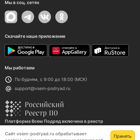
Мы в соц. сетях
Скачайте наше приложение
Мы работаем
По будням, с 9:00 до 18:00 (МСК)
support@vsem-podryad.ru
Платформа Всем Подряд включена в реестр
отечественного ПО
Сайт vsem-podryad.ru обрабатывает
Реестровая запись №32021 от 06.02.2026
Принять