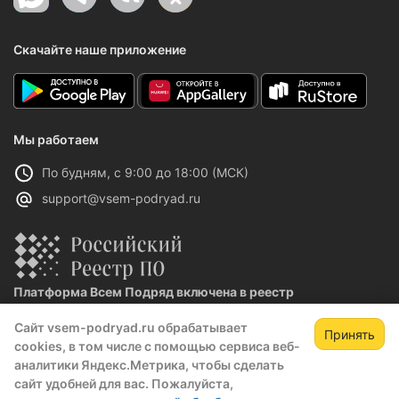
Скачайте наше приложение
Мы работаем
По будням, с 9:00 до 18:00 (МСК)
support@vsem-podryad.ru
Платформа Всем Подряд включена в реестр
отечественного ПО
Сайт vsem-podryad.ru обрабатывает
Реестровая запись №32021 от 06.02.2026
Принять
cookies, в том числе с помощью сервиса веб-
аналитики Яндекс.Метрика, чтобы сделать
сайт удобней для вас. Пожалуйста,
Политика конфиденциальности