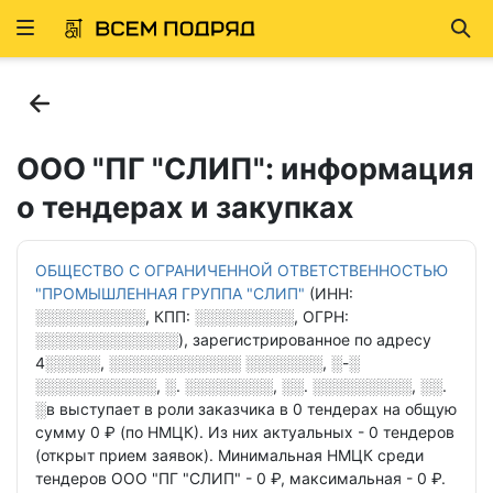
Развернуть
Най
ню
ООО "ПГ "СЛИП": информация
о тендерах и закупках
ОБЩЕСТВО С ОГРАНИЧЕННОЙ ОТВЕТСТВЕННОСТЬЮ
"ПРОМЫШЛЕННАЯ ГРУППА "СЛИП"
(ИНН:
░░░░░░░░░░
, КПП:
░░░░░░░░░
, ОГРН:
░░░░░░░░░░░░░
),
зарегистрированное по адресу
4░░░░░, ░░░░░░░░░░░░ ░░░░░░░, ░-░
░░░░░░░░░░░, ░. ░░░░░░░░, ░░. ░░░░░░░░░, ░░.
░в
выступает в роли заказчика в
0 тендерах
на общую
сумму 0 ₽ (по НМЦК).
Из них актуальных - 0 тендеров
(открыт прием заявок).
Минимальная НМЦК среди
тендеров ООО "ПГ "СЛИП" - 0 ₽,
максимальная - 0 ₽.