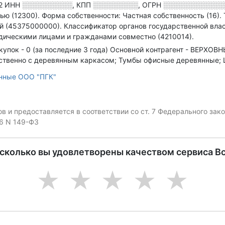
2
ИНН
░░░░░░░░░░
,
КПП
░░░░░░░░░
,
ОГРН
░░░░░░░░░░░░
ью (12300).
Форма собственности: Частная собственность (16).
й (45375000000).
Классификатор органов государственной вла
дическими лицами и гражданами совместно (4210014).
купок - 0 (за последние 3 года)
Основной контрагент - ВЕРХО
щественно с деревянным каркасом; Тумбы офисные деревянные
нные ООО "ПГК"
 и предоставляется в соответствии со ст. 7 Федерального за
06 N 149-ФЗ
асколько вы удовлетворены качеством сервиса В
1
2
3
4
5