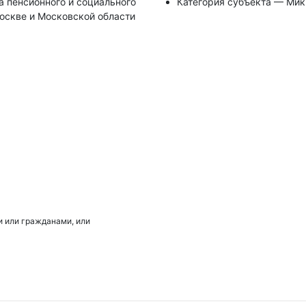
 пенсионного и социального
Категория субъекта — Ми
оскве и Московской области
 или гражданами, или