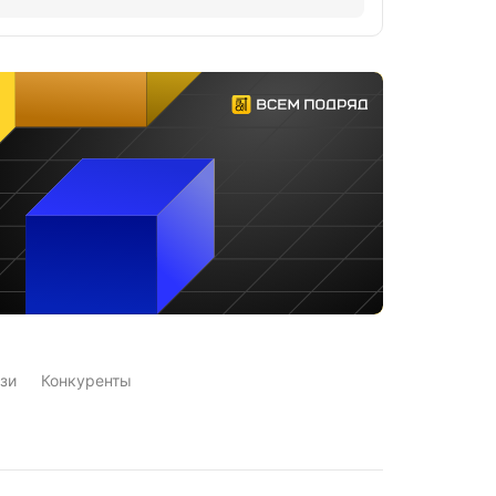
зи
Конкуренты