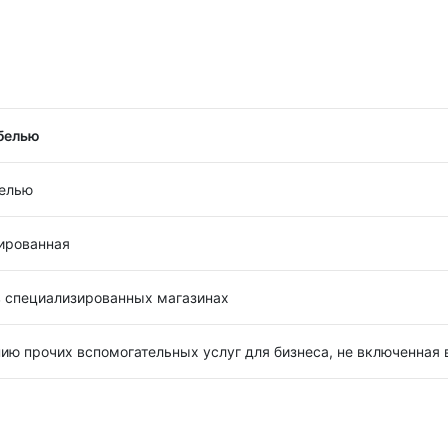
белью
белью
зированная
в специализированных магазинах
ию прочих вспомогательных услуг для бизнеса, не включенная 