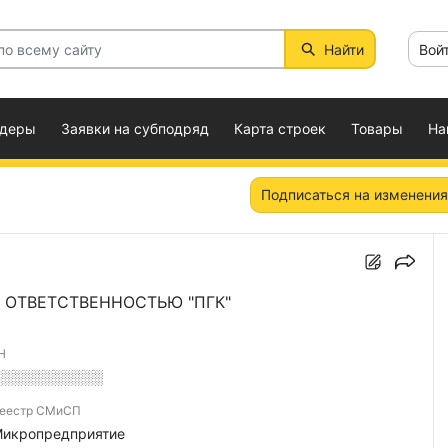
Найти
Вой
ндеры
Заявки на субподряд
Карта строек
Товары
На
Подписаться на изменения
 ОТВЕТСТВЕННОСТЬЮ "ПГК"
Н
░░░░░░░░░░░
еестр СМиСП
икропредприятие