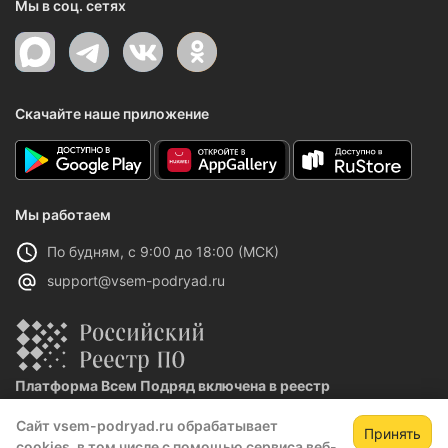
Мы в соц. сетях
Скачайте наше приложение
Мы работаем
По будням, с 9:00 до 18:00 (МСК)
support@vsem-podryad.ru
Платформа Всем Подряд включена в реестр
отечественного ПО
Сайт vsem-podryad.ru обрабатывает
Реестровая запись №32021 от 06.02.2026
Принять
cookies, в том числе с помощью сервиса веб-