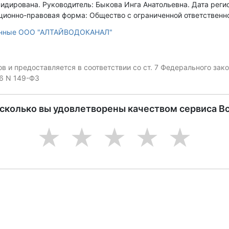
видирована.
Руководитель: Быкова Инга Анатольевна.
Дата регис
ционно-правовая форма: Общество с ограниченной ответственно
анные ООО "АЛТАЙВОДОКАНАЛ"
 и предоставляется в соответствии со ст. 7 Федерального за
06 N 149-ФЗ
асколько вы удовлетворены качеством сервиса В
1
2
3
4
5