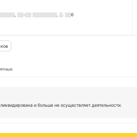
░░░░░, ░░-░░ ░░░░░░░░, ░. ░░6
сков
иятные
квидирована и больше не осуществляет деятельности.