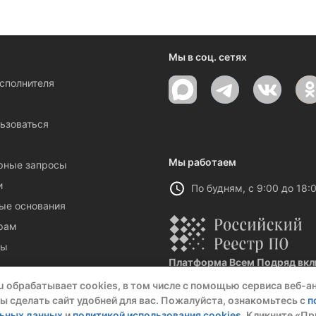
Мы в соц. сетях
исполнителя
ы
ьзоваться
Мы работаем
рные запросы
и
По будням, с 9:00 до 18:
ые основания
рам
ты
Платформа Всем Подряд вклю
Реестровая запись №32021 от 06.
u обрабатывает cookies, в том числе с помощью сервиса веб-а
ы сделать сайт удобней для вас. Пожалуйста, ознакомьтесь с
п
льных данных
и
политикой использования cookies
. Кликните «Пр