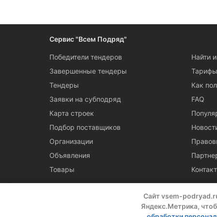
Сервис "Всем Подряд"
Победители тендеров
Найти 
Завершенные тендеры
Тариф
Тендеры
Как пол
Заявки на субподряд
FAQ
Карта строек
Популя
Подбор поставщиков
Новост
Организации
Правов
Объявления
Партне
Товары
Контак
Сайт vsem-podryad.r
Яндекс.Метрика, чтоб
обработки персона