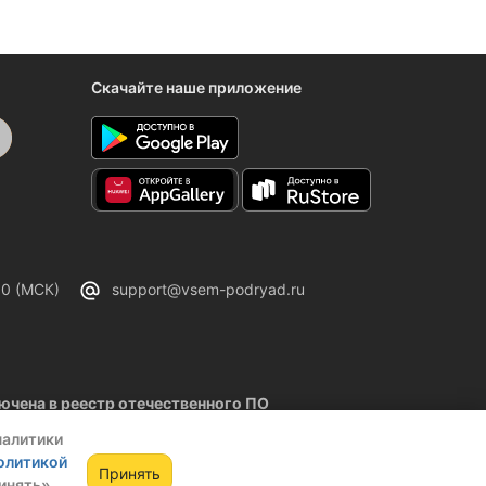
Скачайте наше приложение
00 (МСК)
support@vsem-podryad.ru
чена в реестр отечественного ПО
02.2026
налитики
олитикой
Принять
инять»,