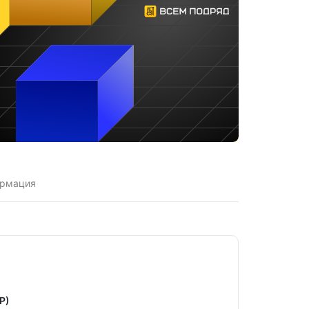
ормация
Р)