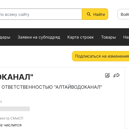
Найти
Вой
ндеры
Заявки на субподряд
Карта строек
Товары
На
Подписаться на изменения
ОКАНАЛ"
 ОТВЕТСТВЕННОСТЬЮ "АЛТАЙВОДОКАНАЛ"
Н
░░░░░░░░░░░
еестр СМиСП
е числится