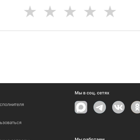
1
2
3
4
5
ениями и новостями компании
Мы в соц. сетях
исполнителя
ы
ьзоваться
Мы работаем