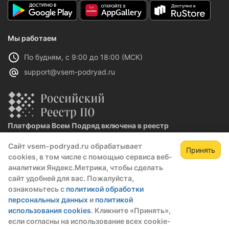
Мы работаем
По будням, с 9:00 до 18:00 (МСК)
support@vsem-podryad.ru
Платформа Всем Подряд включена в реестр
отечественного ПО
Сайт vsem-podryad.ru обрабатывает
Реестровая запись №32021 от 06.02.2026
Принять
cookies, в том числе с помощью сервиса веб-
аналитики Яндекс.Метрика, чтобы сделать
сайт удобней для вас. Пожалуйста,
Политика конфиденциальности
ознакомьтесь с
политикой обработки
Оферта
персональных данных
и
политикой
О компании
использования cookies
. Кликните «Принять»,
если согласны на использование всех cookie-