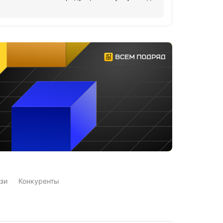
зи
Конкуренты