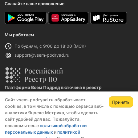
Скачайте наше приложение
Мы работаем
По будням, с 9:00 до 18:00 (МСК)
support@vsem-podryad.ru
Платформа Всем Подряд включена в реестр
отечественного ПО
Сайт vsem-podryad.ru обрабатывает
Реестровая запись №32021 от 06.02.2026
Принять
cookies, в том числе с помощью сервиса веб-
аналитики Яндекс.Метрика, чтобы сделать
сайт удобней для вас. Пожалуйста,
Политика конфиденциальности
ознакомьтесь с
политикой обработки
Оферта
персональных данных
и
политикой
О компании