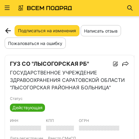
Развернуть
Най
ню
Подписаться на изменения
Написать отзыв
Пожаловаться на ошибку
ГУЗ СО "ЛЫСОГОРСКАЯ РБ"
ГОСУДАРСТВЕННОЕ УЧРЕЖДЕНИЕ
ЗДРАВООХРАНЕНИЯ САРАТОВСКОЙ ОБЛАСТИ
"ЛЫСОГОРСКАЯ РАЙОННАЯ БОЛЬНИЦА"
Статус
Действующая
ИНН
КПП
ОГРН
░░░░░░░░░░
░░░░░░░░░
░░░░░░░░░░░░░
Дата регистрации
Реестр СМиСП