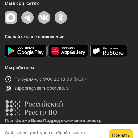
Мы в соц. сетях
Скачайте наше приложение
Мы работаем
По будням, с 9:00 до 18:00 (МСК)
support@vsem-podryad.ru
Платформа Всем Подряд включена в реестр
отечественного ПО
Сайт vsem-podryad.ru обрабатывает
Реестровая запись №32021 от 06.02.2026
Принять