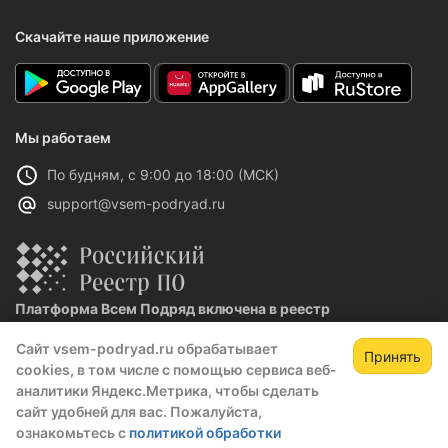
Скачайте наше приложение
Мы работаем
По будням, с 9:00 до 18:00 (МСК)
support@vsem-podryad.ru
Платформа Всем Подряд включена в реестр
отечественного ПО
Сайт vsem-podryad.ru обрабатывает
Реестровая запись №32021 от 06.02.2026
Принять
cookies, в том числе с помощью сервиса веб-
аналитики Яндекс.Метрика, чтобы сделать
сайт удобней для вас. Пожалуйста,
Политика конфиденциальности
ознакомьтесь с
политикой обработки
Оферта