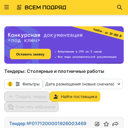
Развернуть
Най
ню
Тендеры:
Столярные и плотничные работы
2
Дата размещения (новые сначала)
Фильтры
Создать тендер
Найти поставщика
Очистить избранное
Тендер №0171200001926003469