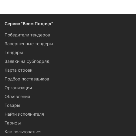
Как правило, в условиях прописывается приоритет тендера
для малого и среднего бизнеса, а объем работ позволяет
справиться с ними небольшому коллективу. Если у вас есть
опыт оказания столярных и плотничных услуг, а сами вы из
Сервис "Всем Подряд"
Ярославля — рекомендуем подписаться на рассылку и
почаще заходить в этот раздел.
Победители тендеров
Завершенные тендеры
Тендеры
Заявки на субподряд
Карта строек
Подбор поставщиков
Организации
Объявления
Товары
Найти исполнителя
Тарифы
Как пользоваться