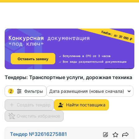
ню
Тендеры:
Транспортные услуги, дорожная техника
2
Дата размещения (новые сначала)
Фильтры
Создать тендер
Найти поставщика
Очистить избранное
Тендер №32616275881