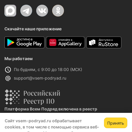
Скачайте наше приложение
Мы работаем
По будням, с 9:00 до 18:00 (МСК)
support@vsem-podryad.ru
Платформа Всем Подряд включена в реестр
отечественного ПО
Сайт vsem-podryad.ru обрабатывает
Реестровая запись №32021 от 06.02.2026
Принять
cookies, в том числе с помощью сервиса веб-