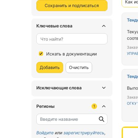
Как и
Сохранить и подписаться
Тенд
Ключевые слова
Теку
соот
Заказ
Искать в документации
УПРА
Добавить
Очистить
Тенд
Исключающие слова
Выпо
Заказ
ОГКУ 
Регионы
1
Войдите
или
зарегистрируйтесь
,