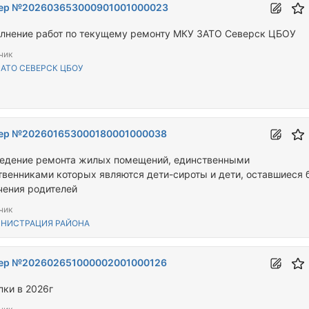
ер №202603653000901001000023
лнение работ по текущему ремонту МКУ ЗАТО Северск ЦБОУ
чик
ЗАТО СЕВЕРСК ЦБОУ
ер №202601653000180001000038
едение ремонта жилых помещений, единственными
твенниками которых являются дети-сироты и дети, оставшиеся 
чения родителей
чик
НИСТРАЦИЯ РАЙОНА
ер №202602651000002001000126
пки в 2026г