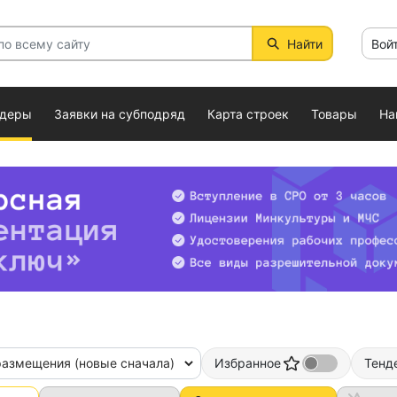
Найти
Вой
ндеры
Заявки на субподряд
Карта строек
Товары
На
размещения (новые сначала)
Избранное
Тенд