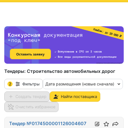
ню
Тендеры:
Строительство автомобильных дорог
2
Дата размещения (новые сначала)
Фильтры
Создать тендер
Найти поставщика
Очистить избранное
Тендер №0174500001126004607