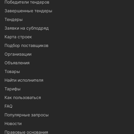
Победители тендеров
строительство, но и на ремонт или модернизацию дорог,
тротуаров, парковых зон и площадей.
Завершенные тендеры
Тендеры
Заявки на субподряд
Карта строек
Подбор поставщиков
Организации
Объявления
Товары
Найти исполнителя
Тарифы
Как пользоваться
FAQ
Популярные запросы
Новости
Правовые основания