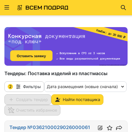
Развернуть
Най
ню
Тендеры:
Поставка изделий из пластмассы
2
Дата размещения (новые сначала)
Фильтры
Создать тендер
Найти поставщика
Очистить избранное
Тендер №0362100029026000061