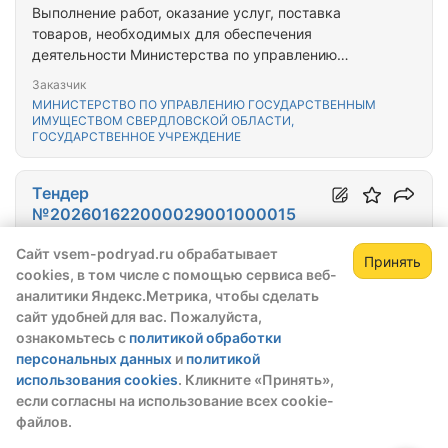
Выполнение работ, оказание услуг, поставка
товаров, необходимых для обеспечения
деятельности Министерства по управлению
государственным имуществом Свердловской
Заказчик
области
МИНИСТЕРСТВО ПО УПРАВЛЕНИЮ ГОСУДАРСТВЕННЫМ
ИМУЩЕСТВОМ СВЕРДЛОВСКОЙ ОБЛАСТИ,
ГОСУДАРСТВЕННОЕ УЧРЕЖДЕНИЕ
Тендер
№202601622000029001000015
Начальная цена
Сайт vsem-podryad.ru обрабатывает
Принять
2 440 000,00 ₽
cookies, в том числе с помощью сервиса веб-
аналитики Яндекс.Метрика, чтобы сделать
Тип закупки:
44-ФЗ
сайт удобней для вас. Пожалуйста,
Дата публикации:
20.02.2026
ознакомьтесь с
политикой обработки
До окончания приема заявок:
143 дня
персональных данных
и
политикой
Этап:
Опубликовано
использования cookies
. Кликните «Принять»,
Закупка с обеспечением:
Нет
если согласны на использование всех cookie-
файлов.
Выполнение работ, оказание услуг, поставка
товаров, необходимых для обеспечения