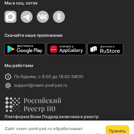
Мы в соц. сетях
Скачайте наше приложение
Мы работаем
По будням, с 9:00 до 18:00 (МСК)
support@vsem-podryad.ru
Платформа Всем Подряд включена в реестр
отечественного ПО
Сайт vsem-podryad.ru обрабатывает
Реестровая запись №32021 от 06.02.2026
Принять