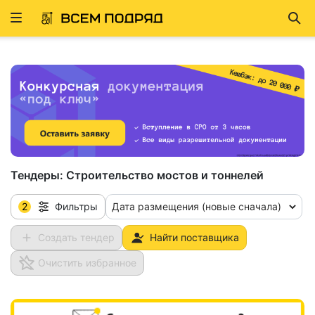
Развернуть
Най
ню
Тендеры:
Строительство мостов и тоннелей
2
Дата размещения (новые сначала)
Фильтры
Создать тендер
Найти поставщика
Очистить избранное