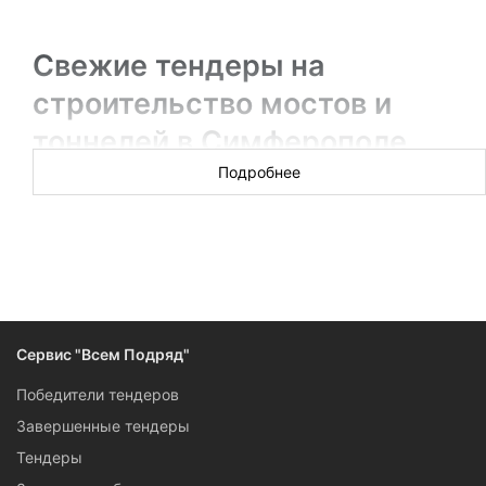
Свежие тендеры на
строительство мостов и
тоннелей в Симферополе
Подробнее
Новых торгов за сегодня: 6
Самые дорогие контракты — на строительство мостов,
тоннелей, виадуков и развязок — разыгрываются
регулярно. Если вы готовы участвовать в конкурсах от
дорожных предприятий, инвесторов платных дорог и
регионов, или вам нужно быть в курсе, кто победитель — в
этом разделе вы найдете все данные по тендерам на
Сервис "Всем Подряд"
строительство мостов, тоннелей и сопутствующие работы в
Симферополе.
Победители тендеров
Завершенные тендеры
Тендеры