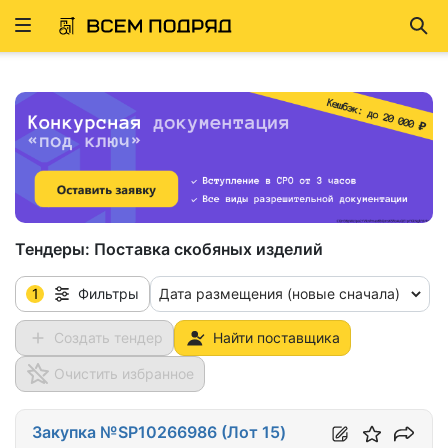
Развернуть
Най
ню
Тендеры:
Поставка скобяных изделий
1
Дата размещения (новые сначала)
Фильтры
Создать тендер
Найти поставщика
Очистить избранное
Закупка №SP10266986 (Лот 15)