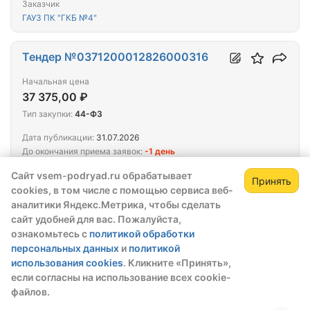
Заказчик
ГАУЗ ПК "ГКБ №4"
Тендер №0371200012826000316
Начальная цена
37 375,00 ₽
Тип закупки:
44-ФЗ
Дата публикации:
31.07.2026
До окончания приема заявок:
-1 день
Этап:
Окончание подачи заявок
Сайт vsem-podryad.ru обрабатывает
Закупка с обеспечением:
Контракта
Принять
cookies, в том числе с помощью сервиса веб-
Поставка строительных материалов для ГБУЗ ЯО
аналитики Яндекс.Метрика, чтобы сделать
«ОКБ»
сайт удобней для вас. Пожалуйста,
ознакомьтесь с
политикой обработки
Заказчик
персональных данных
и
политикой
ГБУЗ ЯО "ОКБ"
использования cookies
. Кликните «Принять»,
если согласны на использование всех cookie-
Тендер №32616253700
файлов.