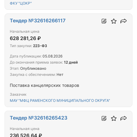
учреждения «Центр по обеспечению деятельности
ФКУ "ЦОКР"
Казначейства России», Федеральных органов
исполнительной власти и их территориальных
органов
Тендер №32616266117
Начальная цена
628 281,26 ₽
Тип закупки:
223-ФЗ
Дата публикации:
05.08.2026
До окончания приема заявок:
12 дней
Этап:
Опубликовано
Закупка с обеспечением:
Нет
Поставка канцелярских товаров
Заказчик
МАУ "МФЦ РАМЕНСКОГО МУНИЦИПАЛЬНОГО ОКРУГА"
Тендер №32616265423
Начальная цена
236 526,64 ₽