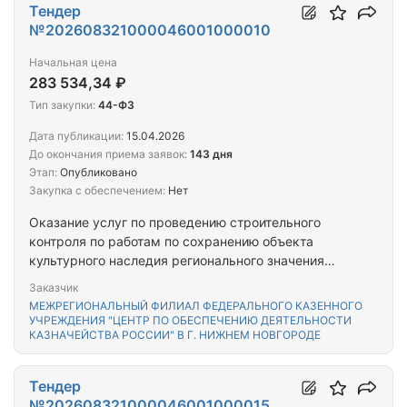
Тендер
№202608321000046001000010
Начальная цена
283 534,34 ₽
Тип закупки:
44-ФЗ
Дата публикации:
15.04.2026
До окончания приема заявок:
143 дня
Этап:
Опубликовано
Закупка с обеспечением:
Нет
Оказание услуг по проведению строительного
контроля по работам по сохранению объекта
культурного наследия регионального значения
«Нижегородский кремль. Административное
Заказчик
здание», 1786г., 1820-е гг., 1909-1912 гг.
МЕЖРЕГИОНАЛЬНЫЙ ФИЛИАЛ ФЕДЕРАЛЬНОГО КАЗЕННОГО
(Нижегородская область, г. Нижний Новгород,
УЧРЕЖДЕНИЯ "ЦЕНТР ПО ОБЕСПЕЧЕНИЮ ДЕЯТЕЛЬНОСТИ
КАЗНАЧЕЙСТВА РОССИИ" В Г. НИЖНЕМ НОВГОРОДЕ
Кремль, корпус 1а (литера А)), расположенного по
адресу: 603082, Нижегородская область, г.
Нижний Новгород, тер. Кремль, корп. 1А, пом. П2
Тендер
(УФК НН); Оказание услуг по осуществлению
№202608321000046001000015