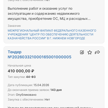
Выполнение работ и оказание услуг по
эксплуатации и содержанию недвижимого
имущества, приобретение ОС, МЦ и расходных
материалов в части АХО, затраты на услуги
Заказчик
фельдъегерской связи, затраты на аренду
МЕЖРЕГИОНАЛЬНЫЙ ФИЛИАЛ ФЕДЕРАЛЬНОГО КАЗЕННОГО
помещений, затраты на услуги архива, хранение
УЧРЕЖДЕНИЯ "ЦЕНТР ПО ОБЕСПЕЧЕНИЮ ДЕЯТЕЛЬНОСТИ
КАЗНАЧЕЙСТВА РОССИИ" В Г. НИЖНЕМ НОВГОРОДЕ
документов архивного фонда, оказание услуг по
профессиональному обучению, доп.проф.
образованию, осуществление централизованных
Тендер
закупок отдельных товаров для отдельных
№202603321000165001000005
федеральных органов исполнительной власти (их
территориальных органов)
Начальная цена
410 000,00 ₽
Тип закупки:
44-ФЗ
Дата публикации:
15.04.2026
До окончания приема заявок:
143 дня
Этап:
Опубликовано
Закупка с обеспечением:
Нет
Услуги по проектированию зон санитарной охраны