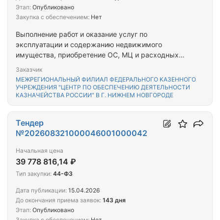
Этап:
Опубликовано
Закупка с обеспечением:
Нет
Выполнение работ и оказание услуг по
эксплуатации и содержанию недвижимого
имущества, приобретение ОС, МЦ и расходных
материалов в части АХО, затраты на услуги
Заказчик
фельдъегерской связи, затраты на аренду
МЕЖРЕГИОНАЛЬНЫЙ ФИЛИАЛ ФЕДЕРАЛЬНОГО КАЗЕННОГО
помещений, затраты на услуги архива, хранение
УЧРЕЖДЕНИЯ "ЦЕНТР ПО ОБЕСПЕЧЕНИЮ ДЕЯТЕЛЬНОСТИ
КАЗНАЧЕЙСТВА РОССИИ" В Г. НИЖНЕМ НОВГОРОДЕ
документов архивного фонда, оказание услуг по
профессиональному обучению, доп. проф.
образованию, осуществление централизованных
Тендер
закупок отдельных товаров для отдельных
№202608321000046001000042
федеральных органов исполнительной власти (их
территориальных органов)
Начальная цена
39 778 816,14 ₽
Тип закупки:
44-ФЗ
Дата публикации:
15.04.2026
До окончания приема заявок:
143 дня
Этап:
Опубликовано
Закупка с обеспечением:
Нет