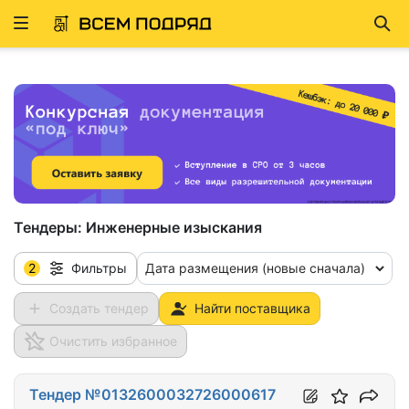
Развернуть
Най
ню
Тендеры:
Инженерные изыскания
2
Дата размещения (новые сначала)
Фильтры
Создать тендер
Найти поставщика
Очистить избранное
Тендер №0132600032726000617