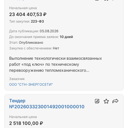
Начальная цена
23 404 407,53 ₽
Тип закупки:
223-ФЗ
Дата публикации:
05.08.2026
До окончания приема заявок:
10 дней
Этап:
Опубликовано
Закупка с обеспечением:
Нет
Выполнение технологически взаимосвязанных
работ «под ключ» по техническому
перевооружению тепломеханического
оборудования газовой котельной по адресу: г.
Заказчик
Нижний Новгород, ул. Цветочная, д.3В, в части
ООО "СТН-ЭНЕРГОСЕТИ"
замены газогорелочного устройства на котле №3
(20 МВт), включая: разработку проектной
(рабочей) документации, строительно-монтажные
Тендер
и пуско-наладочные работы
№202603323001492001000010
Начальная цена
2 518 100,00 ₽