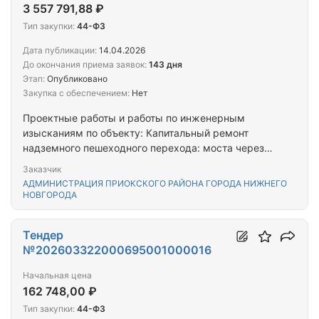
3 557 791,88 ₽
Тип закупки:
44-ФЗ
Дата публикации:
14.04.2026
До окончания приема заявок:
143 дня
Этап:
Опубликовано
Закупка с обеспечением:
Нет
Проектные работы и работы по инженерным
изысканиям по объекту: Капитальный ремонт
надземного пешеходного перехода: моста через
развязку пр.Гагарина - ул.Ларина в границах
Заказчик
автомобильной дороги 22-401 ОП МГ 2667
АДМИНИСТРАЦИЯ ПРИОКСКОГО РАЙОНА ГОРОДА НИЖНЕГО
"Транспортная развязка на пересечении
НОВГОРОДА
пр.Гагарина с ул.Ларина" на территории
Приокского района города Нижнего Новгорода
Тендер
№202603322000695001000016
Начальная цена
162 748,00 ₽
Тип закупки:
44-ФЗ