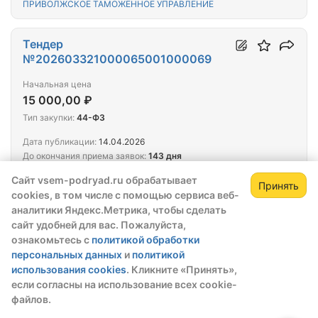
ПРИВОЛЖСКОЕ ТАМОЖЕННОЕ УПРАВЛЕНИЕ
Тендер
№202603321000065001000069
Начальная цена
15 000,00 ₽
Тип закупки:
44-ФЗ
Дата публикации:
14.04.2026
До окончания приема заявок:
143 дня
Этап:
Опубликовано
Сайт vsem-podryad.ru обрабатывает
Закупка с обеспечением:
Нет
Принять
cookies, в том числе с помощью сервиса веб-
Оказание услуг по оценке высвобождаемого
аналитики Яндекс.Метрика, чтобы сделать
движимого имущества, находящегося в
сайт удобней для вас. Пожалуйста,
оперативном управлении Приволжского
ознакомьтесь с
политикой обработки
таможенного управления
персональных данных
и
политикой
Заказчик
использования cookies
. Кликните «Принять»,
ПРИВОЛЖСКОЕ ТАМОЖЕННОЕ УПРАВЛЕНИЕ
если согласны на использование всех cookie-
файлов.
Тендер