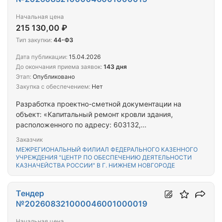
авторского надзора по работам по сохранению
объекта культурного наследия регионального
Начальная цена
значения «Нижегородский кремль.
215 130,00 ₽
Административное здание», 1786г., 1820-е гг.,
Тип закупки:
44-ФЗ
1909-1912 гг. (Нижегородская область, г. Нижний
Новгород, Кремль, корпус 1а (литера А)),
Дата публикации:
15.04.2026
расположенного по адресу: 603082,
До окончания приема заявок:
143 дня
Нижегородская область, г. Нижний Новгород,
Этап:
Опубликовано
тер.Кремль, корп. 1А, пом. П2 (УФК НН); Оказание
Закупка с обеспечением:
Нет
услуг по проведению строительного контроля по
Разработка проектно-сметной документации на
работам: "Монтаж автоматического
объект: «Капитальный ремонт кровли здания,
диспетчерского управления в помещениях
расположенного по адресу: 603132,
серверных в рамках капитального ремонта,
Нижегородская, область, г. Нижний Новгород, ул.
расположенных по адресу: г. Нижний Новгород, ул.
Заказчик
Делегатская, д. 118» (ЦОКР)
Грузинская, д. 48" (УФК НН);
МЕЖРЕГИОНАЛЬНЫЙ ФИЛИАЛ ФЕДЕРАЛЬНОГО КАЗЕННОГО
УЧРЕЖДЕНИЯ "ЦЕНТР ПО ОБЕСПЕЧЕНИЮ ДЕЯТЕЛЬНОСТИ
КАЗНАЧЕЙСТВА РОССИИ" В Г. НИЖНЕМ НОВГОРОДЕ
Тендер
№202608321000046001000019
Начальная цена