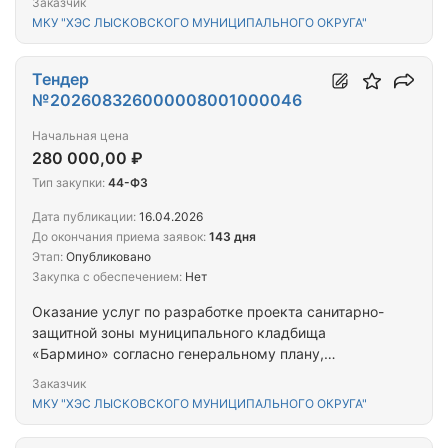
Заказчик
эпидемиологических заключений и внесению
МКУ "ХЭС ЛЫСКОВСКОГО МУНИЦИПАЛЬНОГО ОКРУГА"
сведений о санитарно-защитной зоне кладбища в
ЕГРН
Тендер
№202608326000008001000046
Начальная цена
280 000,00 ₽
Тип закупки:
44-ФЗ
Дата публикации:
16.04.2026
До окончания приема заявок:
143 дня
Этап:
Опубликовано
Закупка с обеспечением:
Нет
Оказание услуг по разработке проекта санитарно-
защитной зоны муниципального кладбища
«Бармино» согласно генеральному плану,
получению экспертных и санитарно-
Заказчик
эпидемиологических заключений и внесению
МКУ "ХЭС ЛЫСКОВСКОГО МУНИЦИПАЛЬНОГО ОКРУГА"
сведений о санитарно-защитной зоне кладбища в
ЕГРН