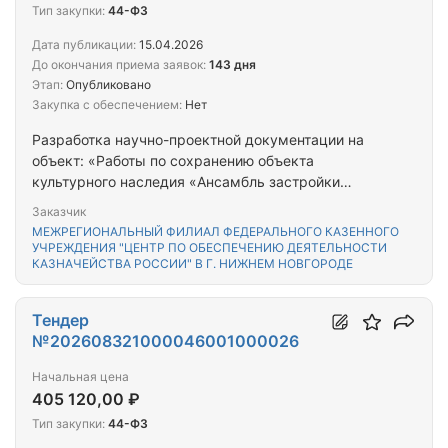
Тип закупки:
44-ФЗ
Дата публикации:
15.04.2026
До окончания приема заявок:
143 дня
Этап:
Опубликовано
Закупка с обеспечением:
Нет
Разработка научно-проектной документации на
объект: «Работы по сохранению объекта
культурного наследия «Ансамбль застройки
жилых кварталов №3,4 Соцгорода автозавода.
Заказчик
Квартал №3,11. Жилой дом», расположенного по
МЕЖРЕГИОНАЛЬНЫЙ ФИЛИАЛ ФЕДЕРАЛЬНОГО КАЗЕННОГО
адресу: 603043, г. Нижний Новгород, пр. Кирова,
УЧРЕЖДЕНИЯ "ЦЕНТР ПО ОБЕСПЕЧЕНИЮ ДЕЯТЕЛЬНОСТИ
КАЗНАЧЕЙСТВА РОССИИ" В Г. НИЖНЕМ НОВГОРОДЕ
д. 4» (ЦОКР)
Тендер
№202608321000046001000026
Начальная цена
405 120,00 ₽
Тип закупки:
44-ФЗ