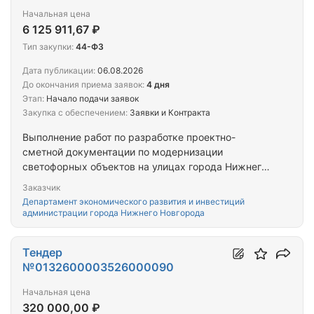
Начальная цена
6 125 911,67 ₽
Тип закупки:
44-ФЗ
Дата публикации:
06.08.2026
До окончания приема заявок:
4 дня
Этап:
Начало подачи заявок
Закупка с обеспечением:
Заявки и Контракта
Выполнение работ по разработке проектно-
сметной документации по модернизации
светофорных объектов на улицах города Нижнего
Новгорода, в целях внедрения интеллектуальной
Заказчик
транспортной системы в рамках реализации
Департамент экономического развития и инвестиций
федерального проекта «Общесистемные меры
администрации города Нижнего Новгорода
развития дорожного хозяйства»
Тендер
№0132600003526000090
Начальная цена
320 000,00 ₽