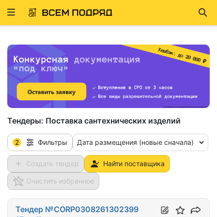
Развернуть
Най
ню
Тендеры:
Поставка сантехнических изделий
2
Дата размещения (новые сначала)
Фильтры
Создать тендер
Найти поставщика
Очистить избранное
Тендер №CORP0308261302399