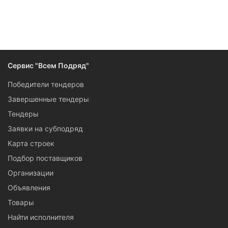
Лента тендеров на поставку и монтаж сантехнических
изделий — это возможность участвовать в муниципальных
торгах и конкурсах от собственников офисных зданий даже
для небольших компаний. В разделе публикуются свежие
тендеры на закупку сантехники и сопутствующих товаров
от больниц, школ, офисов, административных зданий в
Сервис "Всем Подряд"
Красногорске. Суммы контрактов не всегда большие, но их
много: чтобы удобней следить за ними, оформите подписку
Победители тендеров
на рассылку.
Завершенные тендеры
Тендеры
Заявки на субподряд
Карта строек
Подбор поставщиков
Организации
Объявления
Товары
Найти исполнителя