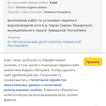
До окончания приема заявок:
4 дня
Этап:
Начало подачи заявок
Закупка с обеспечением:
Заявки и Контракта
выполнение работ по установке седелки к
водопроводной сети в д. Карак-Сирмы Урмарского
муниципального округа Чувашской Республики.
Заказчик
КУ "РЕГИОНАЛЬНЫЙ ЦЕНТР ЗАКУПОК ЧУВАШСКОЙ
РЕСПУБЛИКИ"
Тендер №0150200003926000911
Сайт vsem-podryad.ru обрабатывает
Принять
cookies, в том числе с помощью сервиса веб-
Начальная цена
аналитики Яндекс.Метрика, чтобы сделать
599 297,72 ₽
сайт удобней для вас. Пожалуйста,
Тип закупки:
44-ФЗ
ознакомьтесь с
политикой обработки
персональных данных
и
политикой
Дата публикации:
07.08.2026
использования cookies
. Кликните «Принять»,
До окончания приема заявок:
8 дней
если согласны на использование всех cookie-
Этап:
Начало подачи заявок
файлов.
Закупка с обеспечением:
Контракта