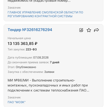
недвижимости (кадастровый номер
67:27:0010415:190), входящего в состав единого
Заказчик
недвижимого комплекса, расположенного по
ГЛАВНОЕ УПРАВЛЕНИЕ СМОЛЕНСКОЙ ОБЛАСТИ ПО
адресу: г. Смоленск, ул. Вокзальная, д.40
РЕГУЛИРОВАНИЮ КОНТРАКТНОЙ СИСТЕМЫ
Тендер №32616276294
Начальная цена
13 135 363,85 ₽
Тип закупки:
223-ФЗ
Дата публикации:
07.08.2026
До окончания приема заявок:
7 дней
Этап:
Опубликовано
Закупка с обеспечением:
Заявки
МИ №86/МИ - Выполнение строительно-
монтажных, пусконаладочных и иных работ при
подключении к системам теплоснабжения ПАО
«МОЭК» объекта капитального строительства
Заказчик
«Жилой дом с подземной автостоянкой»,
ПАО "МОЭК"
расположенного по адресу: Российская