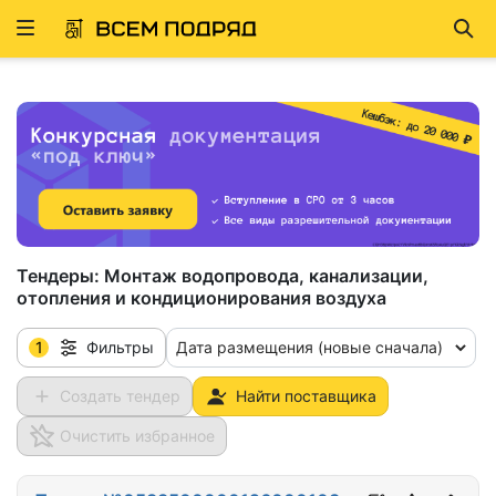
Развернуть
Най
ню
Тендеры:
Монтаж водопровода, канализации,
отопления и кондиционирования воздуха
1
Дата размещения (новые сначала)
Фильтры
Создать тендер
Найти поставщика
Очистить избранное