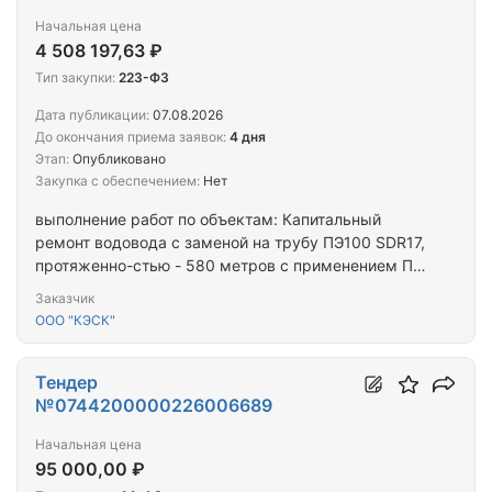
Начальная цена
4 508 197,63 ₽
Тип закупки:
223-ФЗ
Дата публикации:
07.08.2026
До окончания приема заявок:
4 дня
Этап:
Опубликовано
Закупка с обеспечением:
Нет
выполнение работ по объектам: Капитальный
ремонт водовода с заменой на трубу ПЭ100 SDR17,
протяженно-стью - 580 метров с применением ПЭ
труб диаметром 100 мм по ул. Дружбы от ул.
Заказчик
Крайняя до ул.Полевая г. Краснодар, пос.
ООО "КЭСК"
Витаминкомбинат; Капитальный ремонт водовода с
заменой на трубу ПЭ100 SDR17, диаметром 150 мм
протяженностью - 311 м. с применением ПЭ труб
Тендер
диаметром 150 мм по ул. Крайняя от ул. Зеленая
№0744200000226006689
до ул. Западная по адресу: г. Краснодар, пос.
Начальная цена
Витаминкомби-нат; Капитальный ремонт водовода
95 000,00 ₽
с заменой на трубу ПЭ100 SDR17, диаметром 100