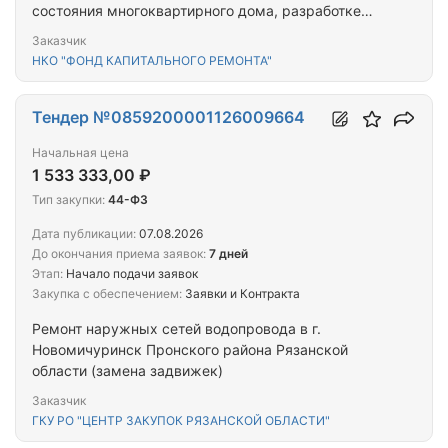
состояния многоквартирного дома, разработке
проектной документации на проведение
Заказчик
капитального ремонта общего имущества
НКО "ФОНД КАПИТАЛЬНОГО РЕМОНТА"
многоквартирного дома, капитальному ремонту
общего имущества многоквартирного дома,
расположенного в г. Ростов-на-Дону Ростовской
Тендер №0859200001126009664
области по адресу: просп. Ленина, 42
Начальная цена
1 533 333,00 ₽
Тип закупки:
44-ФЗ
Дата публикации:
07.08.2026
До окончания приема заявок:
7 дней
Этап:
Начало подачи заявок
Закупка с обеспечением:
Заявки и Контракта
Ремонт наружных сетей водопровода в г.
Новомичуринск Пронского района Рязанской
области (замена задвижек)
Заказчик
ГКУ РО "ЦЕНТР ЗАКУПОК РЯЗАНСКОЙ ОБЛАСТИ"