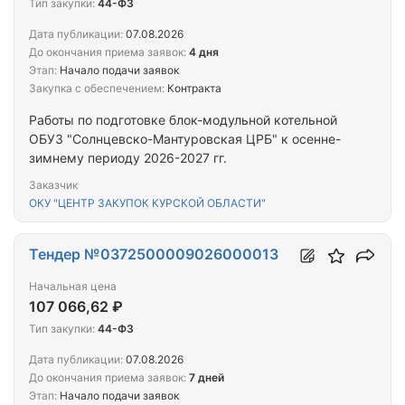
мм, протяженностью - 314 м с применением ПЭ
Тип закупки:
44-ФЗ
труб диаметром 100 мм по ул. Солнечная от ул.
Дата публикации:
07.08.2026
Зеленая до ул. Западная г. Краснодар, пос.
До окончания приема заявок:
4 дня
Витаминкомбинат
Этап:
Начало подачи заявок
Закупка с обеспечением:
Контракта
Работы по подготовке блок-модульной котельной
ОБУЗ "Солнцевско-Мантуровская ЦРБ" к осенне-
зимнему периоду 2026-2027 гг.
Заказчик
ОКУ "ЦЕНТР ЗАКУПОК КУРСКОЙ ОБЛАСТИ"
Тендер №0372500009026000013
Начальная цена
107 066,62 ₽
Тип закупки:
44-ФЗ
Дата публикации:
07.08.2026
До окончания приема заявок:
7 дней
Этап:
Начало подачи заявок