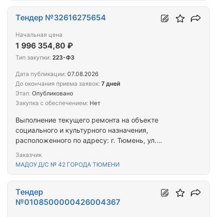
Федерация, город Москва, вн.тер.г.
муниципальный округ Якиманка, проспект
Тендер №32616275654
Ленинский, земельный участок 11/4/1с
Начальная цена
кадастровым номером: 77:01:0006044:4129 для
1 996 354,80 ₽
нужд Публичное акционерное общество
«Московская объединенная энергетическая
Тип закупки:
223-ФЗ
компания» (участниками закупки могут быть
Дата публикации:
07.08.2026
только субъекты малого и среднего
До окончания приема заявок:
7 дней
предпринимательства)
Этап:
Опубликовано
Закупка с обеспечением:
Нет
Выполнение текущего ремонта на объекте
социального и культурного назначения,
расположенного по адресу: г. Тюмень, ул.
Союзная, 131
Заказчик
МАДОУ Д/С № 42 ГОРОДА ТЮМЕНИ
Тендер
№0108500000426004367