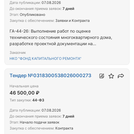
Дата публикации:
07.08.2026
До окончания приема заявок:
7 дней
Этап:
Опубликовано
Закупка с обеспечением:
Заявки и Контракта
ГА-44-26: Выполнение работ по оценке
технического состояния многоквартирного дома,
разработке проектной документации на
проведение капитального ремонта общего
Заказчик
имущества многоквартирного дома, капитальному
НКО "ФОНД КАПИТАЛЬНОГО РЕМОНТА"
ремонту общего имущества многоквартирного
дома, расположенного в Ростовской области по
адресу: Шолоховское городское поселение,
Тендер №0318300538026000273
Белокалитвинский район, р.п. Шолоховский, ул.…
Начальная цена
46 500,00 ₽
Тип закупки:
44-ФЗ
Дата публикации:
07.08.2026
До окончания приема заявок:
7 дней
Этап:
Начало подачи заявок
Закупка с обеспечением:
Контракта