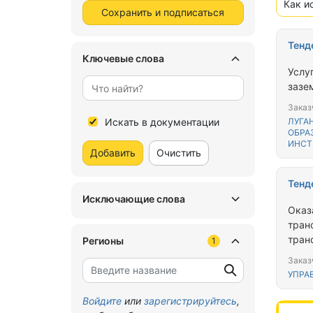
Как и
Сохранить и подписаться
Тенд
Ключевые слова
Услу
зазе
Заказ
Искать в документации
ЛУГА
ОБРА
ИНСТ
Добавить
Очистить
Тенд
Исключающие слова
Оказ
тран
тран
Регионы
1
Заказ
УПРА
Войдите
или
зарегистрируйтесь
,