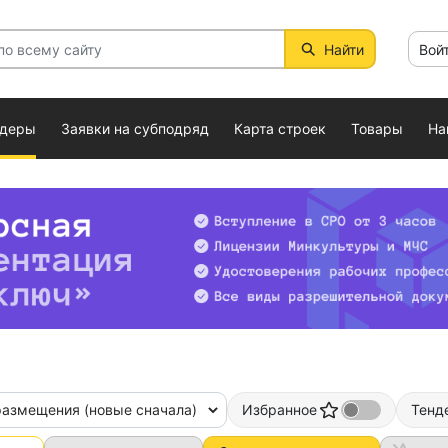
Найти
Вой
ндеры
Заявки на субподряд
Карта строек
Товары
На
размещения (новые сначала)
Избранное
Тенд