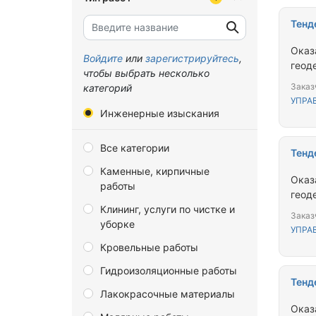
Белгородская область
Тенд
Брянская область
Оказ
Владимирская область
Войдите
или
зарегистрируйтесь
,
геод
чтобы выбрать несколько
Волгоградская область
Заказ
категорий
УПРА
Вологодская область
Инженерные изыскания
Воронежская область
Все категории
Донецкая Народная
Тенд
Республика
Каменные, кирпичные
Оказ
работы
Еврейская автономная
геод
область
Клининг, услуги по чистке и
Заказ
уборке
Забайкальский край
УПРА
Кровельные работы
Запорожская область
Гидроизоляционные работы
Ивановская область
Тенд
Лакокрасочные материалы
Иркутская область
Оказ