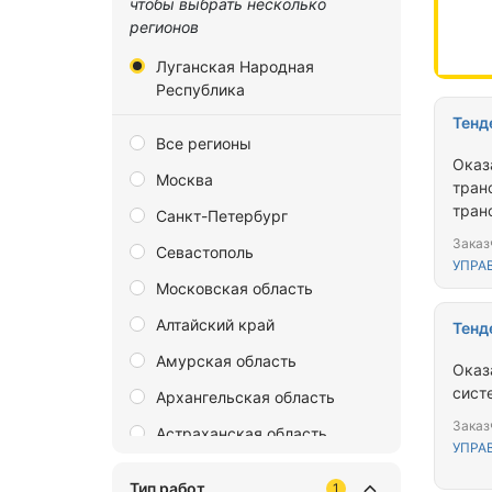
чтобы выбрать несколько
регионов
Луганская Народная
Республика
Тенд
Все регионы
Оказ
Москва
тран
тран
Санкт-Петербург
Заказ
Севастополь
УПРА
Московская область
Алтайский край
Тенд
Амурская область
Оказ
сист
Архангельская область
Заказ
Астраханская область
УПРА
Байконур
Тип работ
1