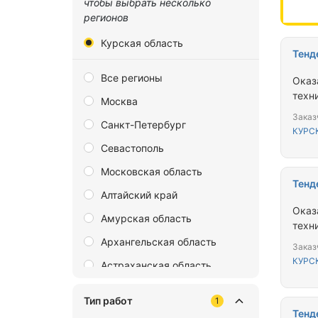
чтобы выбрать несколько
регионов
Курская область
Тенд
Все регионы
Оказ
техн
Москва
Заказ
Санкт-Петербург
КУРС
Севастополь
Московская область
Тенд
Алтайский край
Оказ
Амурская область
техн
Архангельская область
Заказ
КУРС
Астраханская область
Байконур
Тип работ
1
Белгородская область
Тенд