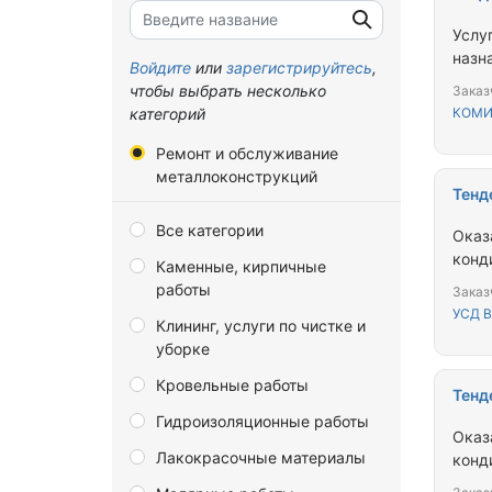
Брянская область
Услу
назн
Владимирская область
Войдите
или
зарегистрируйтесь
,
чтобы выбрать несколько
Заказ
Волгоградская область
категорий
КОМИ
Вологодская область
Ремонт и обслуживание
Воронежская область
металлоконструкций
Тенд
Донецкая Народная
Все категории
Республика
Оказ
конд
Каменные, кирпичные
Еврейская автономная
работы
область
Заказ
УСД 
Клининг, услуги по чистке и
Забайкальский край
уборке
Запорожская область
Кровельные работы
Тенд
Ивановская область
Гидроизоляционные работы
Иркутская область
Оказ
Лакокрасочные материалы
конд
Калининградская область