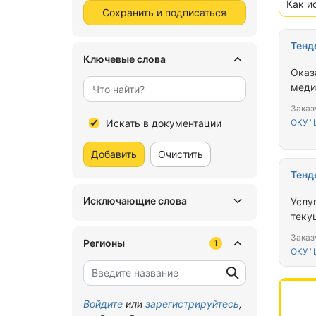
Как и
Сохранить и подписаться
Тенд
Ключевые слова
Оказ
меди
Заказ
Искать в документации
ОКУ 
Добавить
Очистить
Тенд
Исключающие слова
Услу
теку
Заказ
Регионы
1
ОКУ 
Войдите
или
зарегистрируйтесь
,