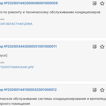
ер №202601442000046001000059
ги по ремонту и техническому обслуживанию кондиционеров
чик
КАЯ ОБЛАСТНАЯ ДУМА
ер №202603443000551001000011
пуск]
чик
 "ЗОЛОТУХИНСКАЯ ЦРБ"
ер №202601441000032001000012
ическое обслуживание системы кондиционирования и вентиляц
ерного помещения