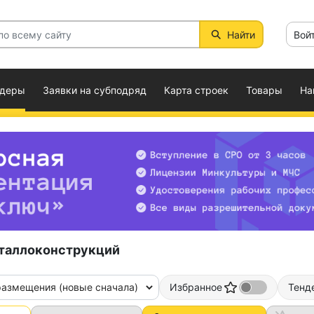
Найти
Вой
ндеры
Заявки на субподряд
Карта строек
Товары
На
еталлоконструкций
размещения (новые сначала)
Избранное
Тенд