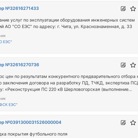
ер №32616271433
ание услуг по эксплуатации оборудования инженерных систем
й АО "СО ЕЭС" по адресу: г. Чита, ул. Краснознаменная, д. 33
чик
О ЕЭС"
ер №32616270736
ос цен по результатам конкурентного предварительного отбора 
о заключения договора на разработку ПД, ТЧКД, экспертиза ПСД 
лу: «Реконструкция ПС 220 кВ Шерловогорская (выполнение
приятий по снижению уровней напряжения в сети 10 кВ)» для н
чик
ала ПАО «Россети» – МЭС Сибири
ФСК ЕЭС"
ер №0391300031526000004
дка покрытия футбольного поля