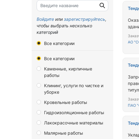
Брянская область
Тенд
Владимирская область
Войдите
или
зарегистрируйтесь
,
Оказ
чтобы выбрать несколько
здани
Волгоградская область
категорий
Заказ
Вологодская область
АО "С
Все категории
Воронежская область
Все категории
Донецкая Народная
Тенд
Республика
Каменные, кирпичные
работы
Еврейская автономная
Запр
область
прав
Клининг, услуги по чистке и
титу
уборке
Забайкальский край
меро
Заказ
Кровельные работы
Запорожская область
фили
ПАО "
Гидроизоляционные работы
Ивановская область
Лакокрасочные материалы
Иркутская область
Тенд
Малярные работы
Калининградская область
Укла