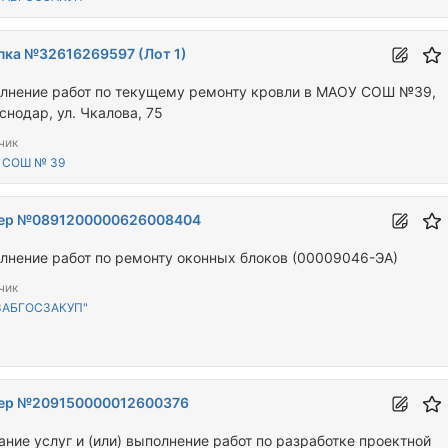
пка №32616269597 (Лот 1)
лнение работ по текущему ремонту кровли в МАОУ СОШ №39,
снодар, ул. Чкалова, 75
чик
 СОШ № 39
ер №0891200000626008404
лнение работ по ремонту оконных блоков (00009046-ЭА)
чик
ЗАБГОСЗАКУП"
ер №209150000012600376
ание услуг и (или) выполнение работ по разработке проектной