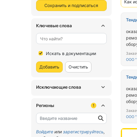
Как и
Сохранить и подписаться
Тенд
Ключевые слова
оказ
ремо
обор
Искать в документации
Заказ
ООО 
Добавить
Очистить
Тенд
Исключающие слова
оказ
ремо
обор
Регионы
1
Заказ
ООО 
Войдите
или
зарегистрируйтесь
,