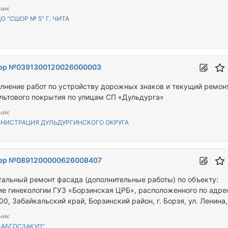
чик
О "СШОР № 5" Г. ЧИТА
ер №0391300120026000003
лнение работ по устройству дорожных знаков и текущий ремон
льтового покрытия по улицам СП «Дульдурга»
чик
НИСТРАЦИЯ ДУЛЬДУРГИНСКОГО ОКРУГА
ер №0891200000626008407
тальный ремонт фасада (дополнительные работы) по объекту:
ие гинекологии ГУЗ «Борзинская ЦРБ», расположенного по адре
0, Забайкальский край, Борзинский район, г. Борзя, ул. Ленина,
09072-ЭА)
чик
ЗАБГОСЗАКУП"