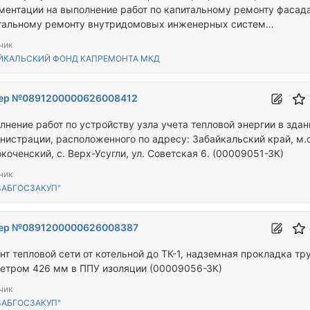
ментации на выполнение работ по капитальному ремонту фасада
тальному ремонту внутридомовых инженерных систем
оснабжения в многоквартирных домах, расположенных по адре
чик
кальский край, г. Борзя, ул. Нагорная, д. 12
ЙКАЛЬСКИЙ ФОНД КАПРЕМОНТА МКД
ер №0891200000626008412
лнение работ по устройству узла учета тепловой энергии в здан
нистрации, расположенного по адресу: Забайкальский край, м.о
коченский, с. Верх-Усугли, ул. Советская 6. (00009051-ЗК)
чик
ЗАБГОСЗАКУП"
ер №0891200000626008387
нт тепловой сети от котельной до ТК-1, надземная прокладка тр
етром 426 мм в ППУ изоляции (00009056-ЗК)
чик
ЗАБГОСЗАКУП"