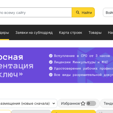
Найти
Вой
ндеры
Заявки на субподряд
Карта строек
Товары
На
размещения (новые сначала)
Избранное
Тенд