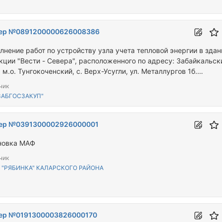
ер №0891200000626008386
лнение работ по устройству узла учета тепловой энергии в здан
кции "Вести - Севера", расположенного по адресу: Забайкальск
 м.о. Тунгокоченский, с. Верх-Усугли, ул. Металлургов 1б.
09050-ЗК)
чик
ЗАБГОСЗАКУП"
ер №0391300002926000001
новка МАФ
чик
 "РЯБИНКА" КАЛАРСКОГО РАЙОНА
ер №0191300003826000170