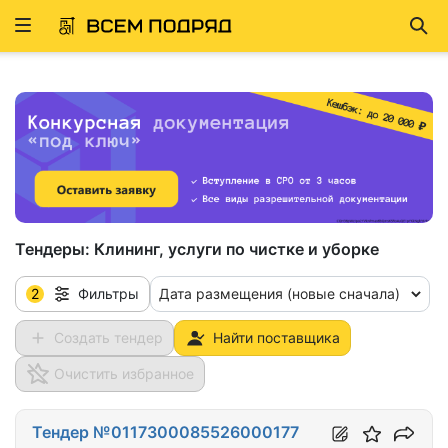
Развернуть
Най
ню
Тендеры:
Клининг, услуги по чистке и уборке
2
Дата размещения (новые сначала)
Фильтры
Создать тендер
Найти поставщика
Очистить избранное
Тендер №0117300085526000177