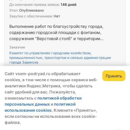
До окончания приема заявок:
146 дней
Этап:
Опубликовано
Закупка с обеспечением:
Нет
Выполнение работ по благоустройству города,
содержанию городской площади с фонтаном,
сооружения "Верстовой столб" и территории
первого парка культуры и отдыха "Прометей" в
Заказчик
городе Заринске Алтайского края
Комитет по управлению городским хозяйством,
промышленностью, транспортом и связью администрации
города Заринска
Сайт vsem-podryad.ru обрабатывает
Принять
Тендер
cookies, в том числе с помощью сервиса веб-
№202601173000258001000025
аналитики Яндекс.Метрика, чтобы сделать
сайт удобней для вас. Пожалуйста,
Начальная цена
ознакомьтесь с
политикой обработки
480 600,00 ₽
персональных данных
и
политикой
Тип закупки:
44-ФЗ
использования cookies
. Кликните «Принять»,
если согласны на использование всех cookie-
Дата публикации:
16.04.2026
файлов.
До окончания приема заявок:
146 дней