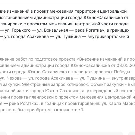
ние изменений в проект межевания территории центральной
постановлением администрации города Южно-Сахалинска от
планировки с проектом межевания центральной части города
 ул. Горького — ул. Вокзальная — река Рогатка», в границах
 — ул. города Асахикава — ул. Пушкина — внутриквартальный
лнение работ по подготовке проекта «Внесение изменений в пр
овлением администрации города Южно-Сахалинска от 08.05.20
асти города Южно-Сахалинска в границах: проспект Победы — у
 ул. Чехова — ул. города Асахикава — ул. Пушкина — внутриква
 закупки: Электронный запрос котировок.
Объект закупки - Вы
тральной части города Южно-Сахалинска, утверждённый поста
дении проекта планировки с проектом межевания центральной 
я — река Рогатка», в границах проектирования: ул. Карла Маркс
ская». был приобретен в количестве 1.