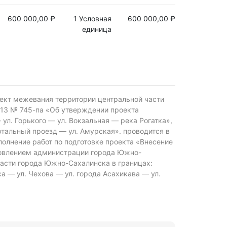
600 000,00 ₽
1 Условная
600 000,00 ₽
единица
оект межевания территории центральной части
13 № 745-па «Об утверждении проекта
л. Горького — ул. Вокзальная — река Рогатка»,
ртальный проезд — ул. Амурская». проводится в
полнение работ по подготовке проекта «Внесение
новлением администрации города Южно-
части города Южно-Сахалинска в границах:
а — ул. Чехова — ул. города Асахикава — ул.