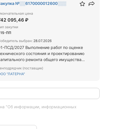
Закупка №░░6170000012600░░░
кончательная цена
742 095,46 ₽
ип закупки
615-ПП
обедитель выбран:
28.07.2026
01-ПСД/2027 Выполнение работ по оценке
технического состояния и проектированию
капитального ремонта общего имущества
многоквартирных домов, расположенных по
енподрядчик (поставщик)
дресу: г. Поронайск, ул. Восточная, д. 125; г.
ОО "ЛАТЕРНА"
оронайск, ул. Ленина, д. 20; пгт. Тымовское,
л. Пионерская, д. 10; Холмский р-н, с.
блочное, ул. Центральная, д. 88, лит. Б.
кона "Об информации, информационных