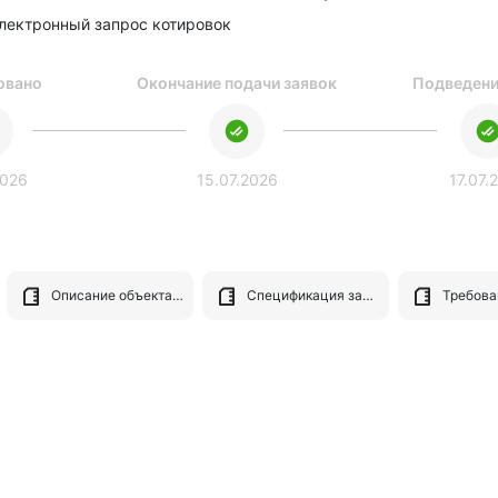
лектронный запрос котировок
овано
Окончание подачи заявок
Подведени
2026
15.07.2026
17.07.
Описание объекта закупки
Спецификация заявки на закупку (структурированный вид)