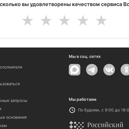
асколько вы удовлетворены качеством сервиса В
1
2
3
4
5
Мы в соц. сетях
исполнителя
ы
ьзоваться
Мы работаем
рные запросы
и
По будням, с 9:00 до 18:
ые основания
рам