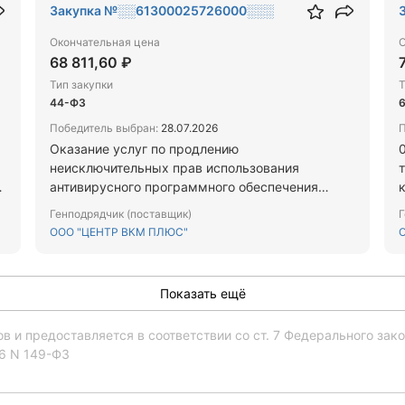
Закупка №░░61300025726000░░░
Окончательная цена
О
68 811,60 ₽
Тип закупки
Т
44-ФЗ
Победитель выбран:
28.07.2026
П
Оказание услуг по продлению
неисключительных прав использования
антивирусного программного обеспечения
«Kaspersky Endpoint Security для бизнеса -
Генподрядчик (поставщик)
Г
Расширенный Russian Edition»
а
ООО "ЦЕНТР ВКМ ПЛЮС"
О
П
у
Я
Показать ещё
 и предоставляется в соответствии со ст. 7 Федерального за
06 N 149-ФЗ