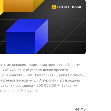
оект межевания территории центральной части
13 № 745-па «Об утверждении проекта
л. Горького — ул. Вокзальная — река Рогатка»,
артальный проезд — ул. Амурская». размещена
 закупки составила -
600 000,00 ₽.
Заказчик
и провел 0 закупок.
44-ФЗ