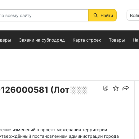
Найти
Вой
ндеры
Заявки на субподряд
Карта строек
Товары
На
е
126000581 (Лот░░░
есение изменений в проект межевания территории
 утверждённый постановлением администрации города