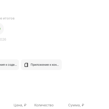
е итогов
2026
Требования к содержанию и составу заявки на участие
Приложение к контракту
Цена, ₽
Количество
Сумма, ₽