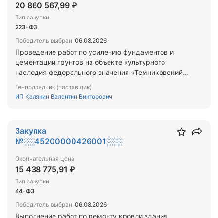
20 860 567,99 ₽
Тип закупки
223-ФЗ
Победитель выбран:
06.08.2026
Проведение работ по усилению фундаментов и
цементации грунтов на объекте культурного
наследия федерального значения «Темниковский
Санаксарский монастырь», XVIII в.: «Колокольня с
Генподрядчик (поставщик)
надвратной церковью Преображения Господня,
ИП Калякин Валентин Викторович
1776 г.», расположенном по адресу: Республика
Мордовия, Темниковский район, п. Санаксарь,
Литера Р
Закупка
№░░45200000426001░░░
Окончательная цена
15 438 775,91 ₽
Тип закупки
44-ФЗ
Победитель выбран:
06.08.2026
Выполнение работ по ремонту кровли здания