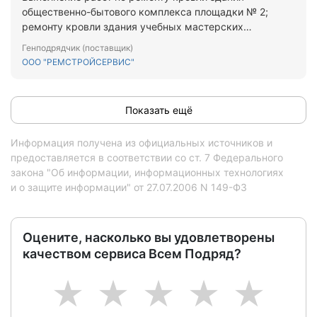
общественно-бытового комплекса площадки № 2;
ремонту кровли здания учебных мастерских
площадки № 2; ремонту главного крыльца учебного
Генподрядчик (поставщик)
корпуса площадки № 2 и приспособление
ООО "РЕМСТРОЙСЕРВИС"
помещения под кулинарную мастерскую учебного
корпуса площадки №2 ГБПОУ ЛО "Техникум
водного транспорта" по адресу: Ленинградская
Показать ещё
область, г. Отрадное, Заводская…
Информация получена из официальных источников и
предоставляется в соответствии со ст. 7 Федерального
закона "Об информации, информационных технологиях
и о защите информации" от 27.07.2006 N 149-ФЗ
Оцените, насколько вы удовлетворены
качеством сервиса Всем Подряд?
1
2
3
4
5