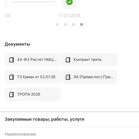
.2026
17.07.2026
Документы
44-ФЗ Расчет НМЦК тропа
Контракт тропа
ТЗ Ермак от 02.07.26
ЭА (Преим.пост.)Требования к содержанию составу заявки и инструкция по её заполнению
ТРОПА 2026
Закупаемые товары, работы, услуги
Наименование