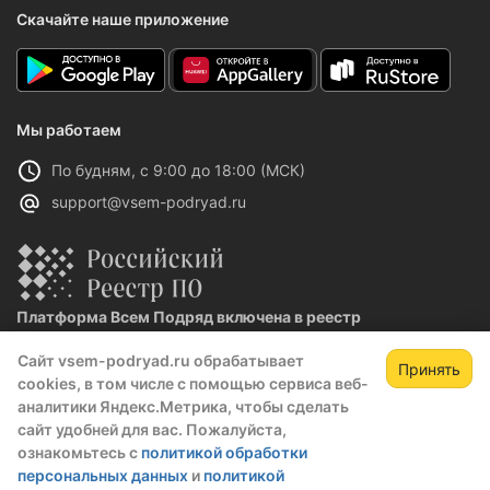
Скачайте наше приложение
Мы работаем
По будням, с 9:00 до 18:00 (МСК)
support@vsem-podryad.ru
Платформа Всем Подряд включена в реестр
отечественного ПО
Сайт vsem-podryad.ru обрабатывает
Реестровая запись №32021 от 06.02.2026
Принять
cookies, в том числе с помощью сервиса веб-
аналитики Яндекс.Метрика, чтобы сделать
сайт удобней для вас. Пожалуйста,
Политика конфиденциальности
ознакомьтесь с
политикой обработки
Оферта
персональных данных
и
политикой
О компании