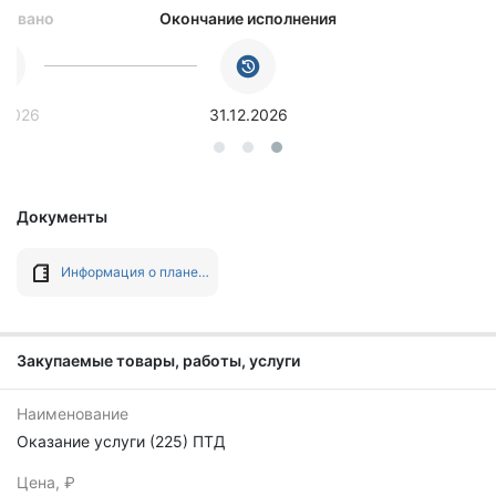
ковано
Окончание исполнения
.2026
31.12.2026
Документы
Информация о плане-графике №202603163001751001 от 16.04.2026
Закупаемые товары, работы, услуги
Наименование
Оказание услуги (225) ПТД
Цена, ₽