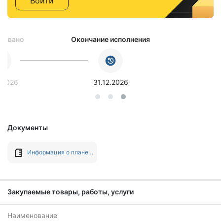
Войти
ковано
Окончание исполнения
.2026
31.12.2026
Документы
Информация о плане-графике №202608333000085001 от 24.03.2026
Закупаемые товары, работы, услуги
Наименование