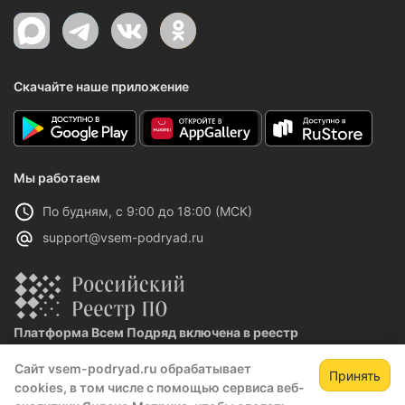
Скачайте наше приложение
Мы работаем
По будням, с 9:00 до 18:00 (МСК)
support@vsem-podryad.ru
Платформа Всем Подряд включена в реестр
отечественного ПО
Сайт vsem-podryad.ru обрабатывает
Реестровая запись №32021 от 06.02.2026
Принять
cookies, в том числе с помощью сервиса веб-