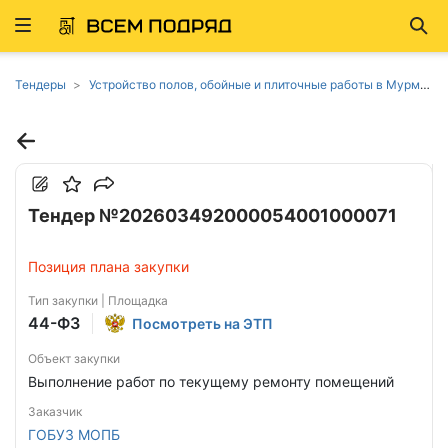
Развернуть
Най
ню
Тендеры
Устройство полов, обойные и плиточные работы в Мурманской области
Тендер №202603492000054001000071
Позиция плана закупки
Тип закупки | Площадка
44-ФЗ
Посмотреть на ЭТП
Объект закупки
Выполнение работ по текущему ремонту помещений
Заказчик
ГОБУЗ МОПБ