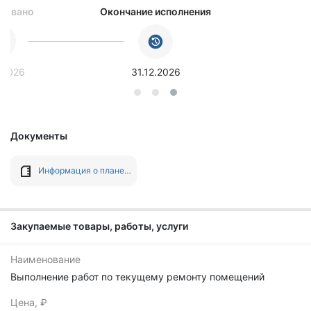
ковано
Окончание исполнения
.2026
31.12.2026
Документы
Информация о плане-графике №202603492000054001 от 31.03.2026
Закупаемые товары, работы, услуги
Наименование
Выполнение работ по текущему ремонту помещений
Цена, ₽