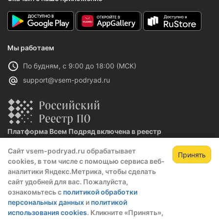
Мы работаем
По будням, с 9:00 до 18:00 (МСК)
support@vsem-podryad.ru
Платформа Всем Подряд включена в реестр
отечественного ПО
Сайт vsem-podryad.ru обрабатывает
Реестровая запись №32021 от 06.02.2026
Принять
cookies, в том числе с помощью сервиса веб-
аналитики Яндекс.Метрика, чтобы сделать
сайт удобней для вас. Пожалуйста,
Политика конфиденциальности
ознакомьтесь с
политикой обработки
Оферта
персональных данных
и
политикой
О компании
использования cookies
. Кликните «Принять»,