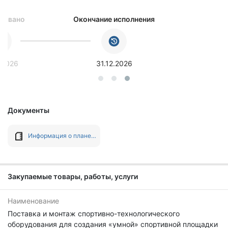
ковано
Окончание исполнения
.2026
31.12.2026
Документы
Информация о плане-графике №202603633001175001 от 12.03.2026
Закупаемые товары, работы, услуги
Наименование
Поставка и монтаж спортивно-технологического
оборудования для создания «умной» спортивной площадки