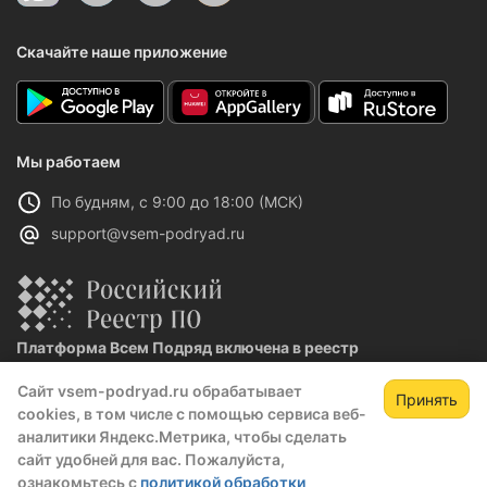
Скачайте наше приложение
Мы работаем
По будням, с 9:00 до 18:00 (МСК)
support@vsem-podryad.ru
Платформа Всем Подряд включена в реестр
отечественного ПО
Сайт vsem-podryad.ru обрабатывает
Реестровая запись №32021 от 06.02.2026
Принять
cookies, в том числе с помощью сервиса веб-
аналитики Яндекс.Метрика, чтобы сделать
сайт удобней для вас. Пожалуйста,
Политика конфиденциальности
ознакомьтесь с
политикой обработки