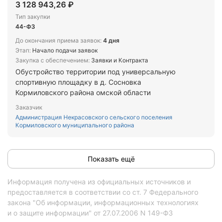
3 128 943,26 ₽
55:36:070107:3204, местоположение установлено
Тип закупки
относительно 2-этажного кирпичного строения по
44-ФЗ
адресу: г. Омск, САО, ул. 1-я Затонская, 13а».
До окончания приема заявок:
4 дня
Этап:
Начало подачи заявок
Закупка с обеспечением:
Заявки и Контракта
Обустройство территории под универсальную
спортивную площадку в д. Сосновка
Кормиловского района омской области
Заказчик
Администрация Некрасовского сельского поселения
Кормиловского муниципального района
Показать ещё
Информация получена из официальных источников и
предоставляется в соответствии со ст. 7 Федерального
закона "Об информации, информационных технологиях
и о защите информации" от 27.07.2006 N 149-ФЗ