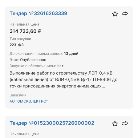
Тендер №32616263339
Начальная цена
314 723,60 ₽
Тип закупки
223-ФЗ
До окончания приема заявок:
13 дней
Этап:
Опубликовано
Закупка с обеспечением:
Нет
Выполнение работ по строительству ЛЭП-0,4 кВ
(кабельная линия) от ВЛИ-0,4 кВ (ф-1) ТП-8406 до
точки присоединения энергопринимающих
устройств заявителя. Восстановление
Заказчик
асфальтобетонного покрытия после строительства
АО "ОМСКЭЛЕКТРО"
ЛЭП-0,4 кВ (кабельная линия) от ВЛИ-0,4 кВ (ф-1)
ТП-8406 до точки присоединения
энергопринимающих устройств заявителя на
Тендер №0152300025726000002
объекте: «Канализационная насосная станция
(КНС-102), расположенная на части земельного
Начальная цена
участка с кадастровым номером: