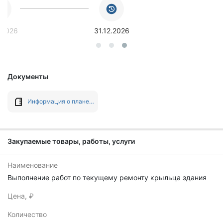
.2026
31.12.2026
Документы
Информация о плане-графике №202601523000124001 от 15.04.2026
Закупаемые товары, работы, услуги
Наименование
Выполнение работ по текущему ремонту крыльца здания
Цена, ₽
Количество