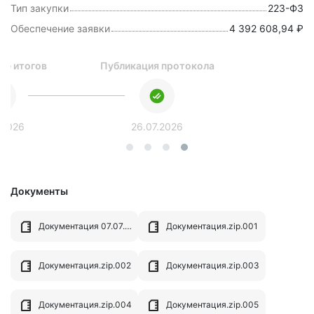
Тип закупки
223-ФЗ
Обеспечение заявки
4 392 608,94 ₽
ие итогов
Публикация протокола
.2026
26.07.2026
Документы
Документация 07.07.07 —1.docx
Документация.zip.001
Документация.zip.002
Документация.zip.003
Документация.zip.004
Документация.zip.005